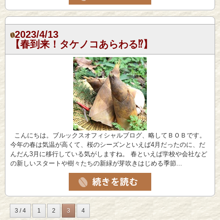
2023/4/13
【春到来！タケノコあらわる⁉︎】
こんにちは。ブルックスオフィシャルブログ、略してＢＯＢです。
今年の春は気温が高くて、桜のシーズンといえば4月だったのに、だ
んだん3月に移行している気がしますね。 春といえば学校や会社など
の新しいスタートや樹々たちの新緑が芽吹きはじめる季節...
3 / 4
1
2
3
4