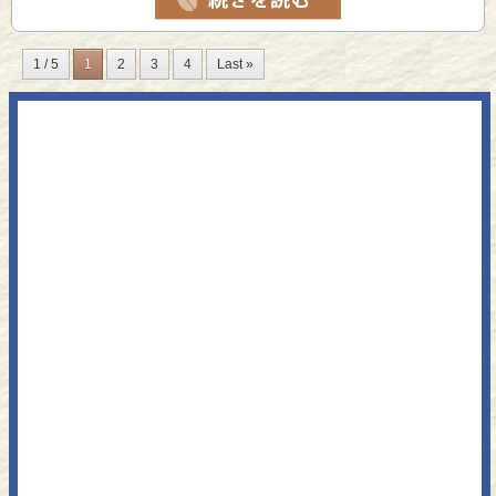
1 / 5
1
2
3
4
Last »