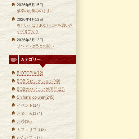
2026年5月15日
猫様のお望みのままに
2026年4月13日
春といえば！あなたは何を思い浮
かべますか？
2026年3月13日
リベンジは己との闘い
カテゴリー
BIOTOPIA(12)
BOB’Sセレクション(49)
BOBのひとこと外国語(23)
Shifon's column(245)
イベント(14)
お楽しみ(174)
お茶(16)
カフェサプリ(2)
かんたフェ(7)