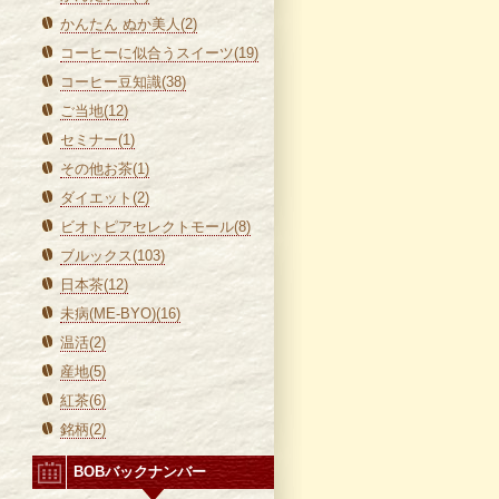
かんたん ぬか美人(2)
コーヒーに似合うスイーツ(19)
コーヒー豆知識(38)
ご当地(12)
セミナー(1)
その他お茶(1)
ダイエット(2)
ビオトピアセレクトモール(8)
ブルックス(103)
日本茶(12)
未病(ME-BYO)(16)
温活(2)
産地(5)
紅茶(6)
銘柄(2)
BOBバックナンバー