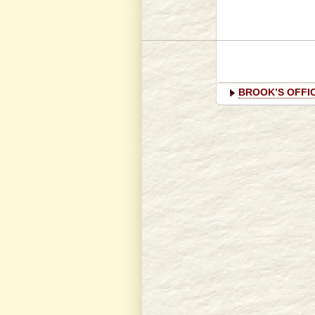
BROOK’S OFF