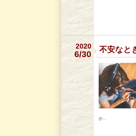
2020
不安なと
6/30
か...