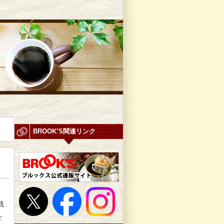
BROOK’S関連リンク
。
残
を