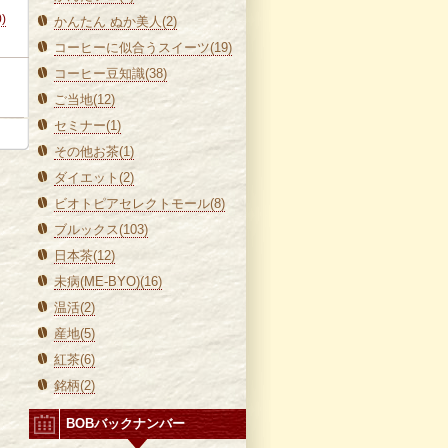
0)
かんたん ぬか美人(2)
コーヒーに似合うスイーツ(19)
コーヒー豆知識(38)
ご当地(12)
セミナー(1)
その他お茶(1)
ダイエット(2)
ビオトピアセレクトモール(8)
ブルックス(103)
日本茶(12)
未病(ME-BYO)(16)
温活(2)
産地(5)
紅茶(6)
銘柄(2)
BOBバックナンバー