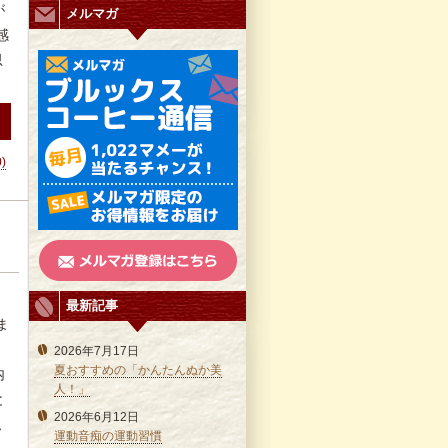
が
メルマガ
感
思
0)
最新記事
ま
、
2026年7月17日
夏おすすめの「かんたんぬか美
内
人！」
と
2026年6月12日
私
運動音痴の運動習慣