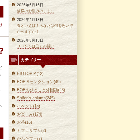
2026年5月15日
猫様のお望みのままに
2026年4月13日
0)
春といえば！あなたは何を思い浮
かべますか？
2026年3月13日
リベンジは己との闘い
？
カテゴリー
と
BIOTOPIA(12)
中
BOB’Sセレクション(49)
BOBのひとこと外国語(23)
か
Shifon's column(245)
か
イベント(14)
お楽しみ(174)
お茶(16)
カフェサプリ(2)
かんたフェ(7)