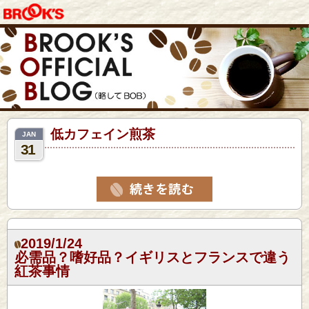
低カフェイン煎茶
JAN
31
2019/1/24
必需品？嗜好品？イギリスとフランスで違う
紅茶事情