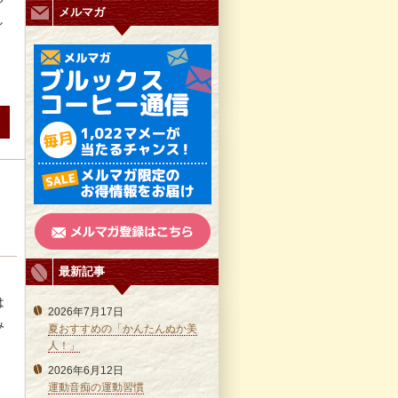
メルマガ
し
最新記事
は
2026年7月17日
み
夏おすすめの「かんたんぬか美
人！」
2026年6月12日
運動音痴の運動習慣