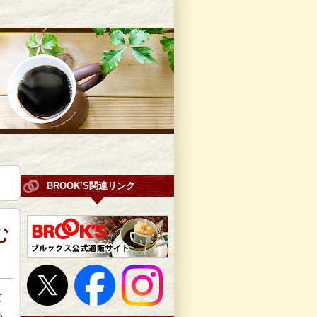
BROOK’S関連リンク
む
て
る