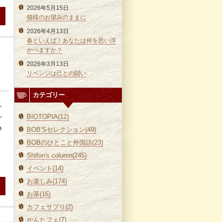
2026年5月15日
猫様のお望みのままに
2026年4月13日
春といえば！あなたは何を思い浮
かべますか？
2026年3月13日
リベンジは己との闘い
カテゴリー
し
シ
BIOTOPIA(12)
ひ
BOB’Sセレクション(49)
BOBのひとこと外国語(23)
Shifon's column(245)
イベント(14)
お楽しみ(174)
お茶(16)
カフェサプリ(2)
かんたフェ(7)