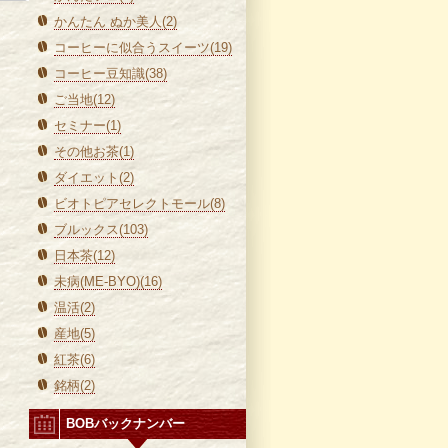
かんたん ぬか美人(2)
コーヒーに似合うスイーツ(19)
コーヒー豆知識(38)
ご当地(12)
セミナー(1)
その他お茶(1)
ダイエット(2)
ビオトピアセレクトモール(8)
ブルックス(103)
日本茶(12)
未病(ME-BYO)(16)
温活(2)
産地(5)
紅茶(6)
銘柄(2)
BOBバックナンバー