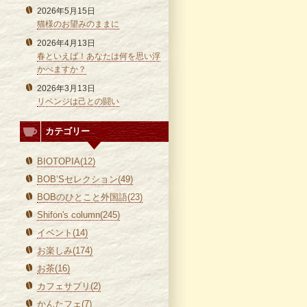
2026年5月15日
猫様のお望みのままに
2026年4月13日
春といえば！あなたは何を思い浮
かべますか？
2026年3月13日
リベンジは己との闘い
カテゴリー
BIOTOPIA(12)
BOB’Sセレクション(49)
BOBのひとこと外国語(23)
Shifon's column(245)
イベント(14)
お楽しみ(174)
お茶(16)
カフェサプリ(2)
かんたフェ(7)