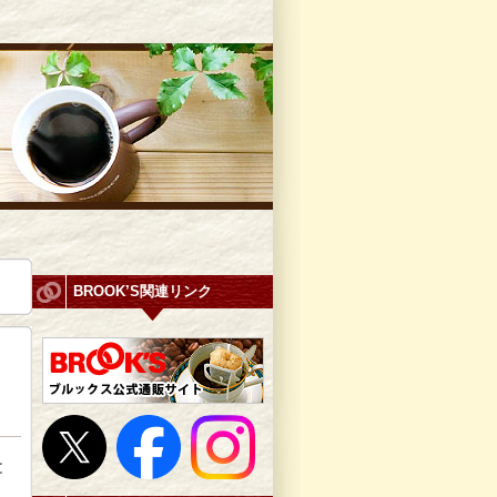
BROOK’S関連リンク
と
、