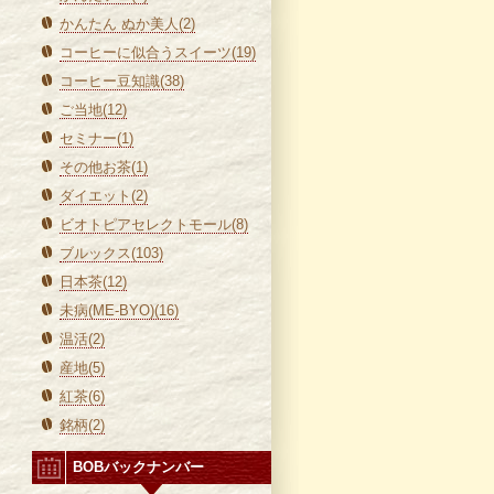
かんたん ぬか美人(2)
コーヒーに似合うスイーツ(19)
コーヒー豆知識(38)
ご当地(12)
セミナー(1)
その他お茶(1)
ダイエット(2)
ビオトピアセレクトモール(8)
ブルックス(103)
日本茶(12)
未病(ME-BYO)(16)
温活(2)
産地(5)
紅茶(6)
銘柄(2)
BOBバックナンバー