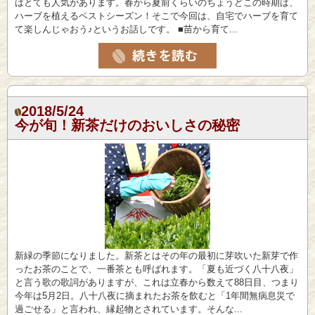
はとても人気があります。春から夏前くらいのちょうどこの時期は、
ハーブを植えるベストシーズン！そこで今回は、自宅でハーブを育て
て楽しんじゃおう♪というお話しです。 ■苗から育て...
2018/5/24
今が旬！新茶だけのおいしさの秘密
新緑の季節になりました。新茶とはその年の最初に芽吹いた新芽で作
ったお茶のことで、一番茶とも呼ばれます。「夏も近づく八十八夜」
と言う歌の歌詞がありますが、これは立春から数えて88日目、つまり
今年は5月2日。八十八夜に摘まれたお茶を飲むと「1年間無病息災で
過ごせる」と言われ、縁起物とされています。そんな...