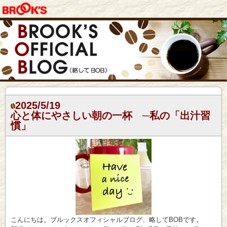
2025/5/19
心と体にやさしい朝の一杯 ─私の「出汁習
慣」
こんにちは。ブルックスオフィシャルブログ、略してBOBです。