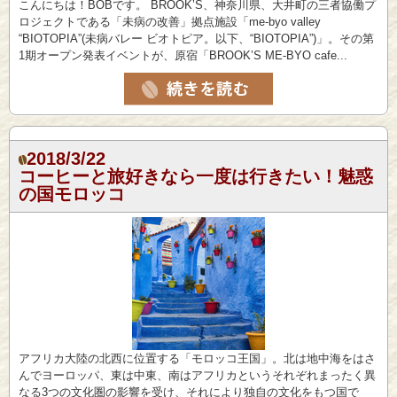
こんにちは！BOBです。 BROOK’S、神奈川県、大井町の三者協働プ
ロジェクトである「未病の改善」拠点施設「me-byo valley
“BIOTOPIA”(未病バレー ビオトピア。以下、“BIOTOPIA”)」。その第
1期オープン発表イベントが、原宿「BROOK’S ME-BYO cafe...
2018/3/22
コーヒーと旅好きなら一度は行きたい！魅惑
の国モロッコ
アフリカ大陸の北西に位置する「モロッコ王国」。北は地中海をはさ
んでヨーロッパ、東は中東、南はアフリカというそれぞれまったく異
なる3つの文化圏の影響を受け、それにより独自の文化をもつ国で