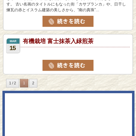
す。 古い名画のタイトルにもなった街「カサブランカ」や、日干し
煉瓦の赤とイスラム建築の美しさから、“南の真珠”...
有機栽培 富士抹茶入緑煎茶
MAR
15
1 / 2
1
2