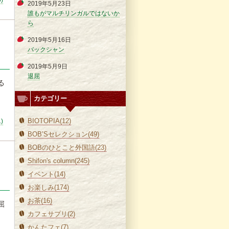
0)
2019年5月23日
誰もがマルチリンガルではないか
ら
2019年5月16日
バックシャン
2019年5月9日
退屈
る
カテゴリー
BIOTOPIA(12)
1)
BOB’Sセレクション(49)
BOBのひとこと外国語(23)
Shifon's column(245)
イベント(14)
お楽しみ(174)
お茶(16)
屈
カフェサプリ(2)
かんたフェ(7)