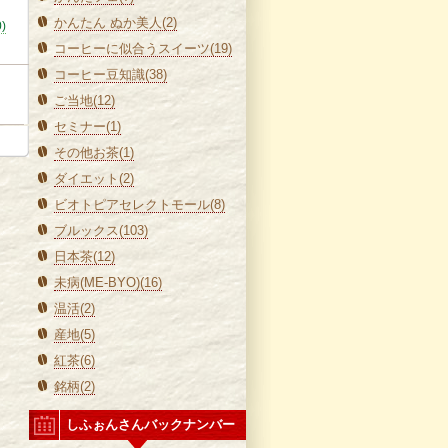
かんたん ぬか美人(2)
0)
コーヒーに似合うスイーツ(19)
コーヒー豆知識(38)
ご当地(12)
セミナー(1)
その他お茶(1)
ダイエット(2)
ビオトピアセレクトモール(8)
ブルックス(103)
日本茶(12)
未病(ME-BYO)(16)
温活(2)
産地(5)
紅茶(6)
銘柄(2)
しふぉんさんバックナンバー