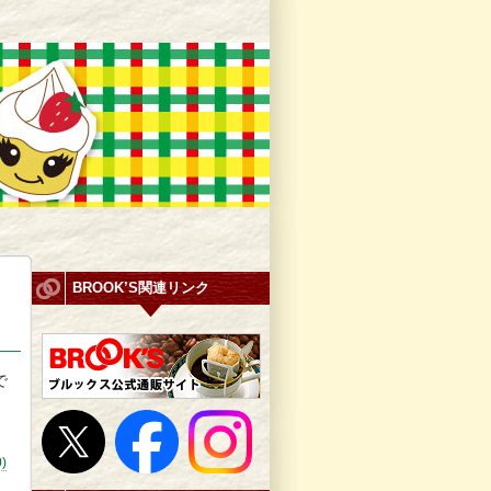
BROOK’S関連リンク
で
0)