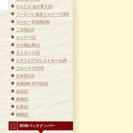
かんたん ぬか美人(2)
コーヒーに似合うスイーツ(19)
コーヒー豆知識(38)
ご当地(12)
セミナー(1)
その他お茶(1)
ダイエット(2)
ビオトピアセレクトモール(8)
ブルックス(103)
日本茶(12)
未病(ME-BYO)(16)
温活(2)
産地(5)
紅茶(6)
銘柄(2)
BOBバックナンバー