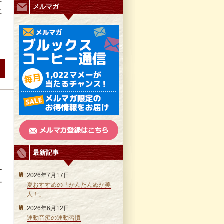
メルマガ
に
最新記事
、
ー
2026年7月17日
ー
夏おすすめの「かんたんぬか美
人！」
2026年6月12日
運動音痴の運動習慣