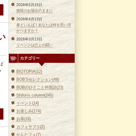
2026年5月15日
猫様のお望みのままに
2026年4月13日
春といえば！あなたは何を思い浮
かべますか？
い
2026年3月13日
リベンジは己との闘い
カテゴリー
ば
フ
BIOTOPIA(12)
BOB’Sセレクション(49)
BOBのひとこと外国語(23)
Shifon's column(245)
イベント(14)
お楽しみ(174)
お茶(16)
カフェサプリ(2)
かんたフェ(7)