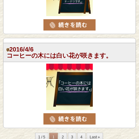
2016/4/6
コーヒーの木には白い花が咲きます。
1 / 5
1
2
3
4
Last »