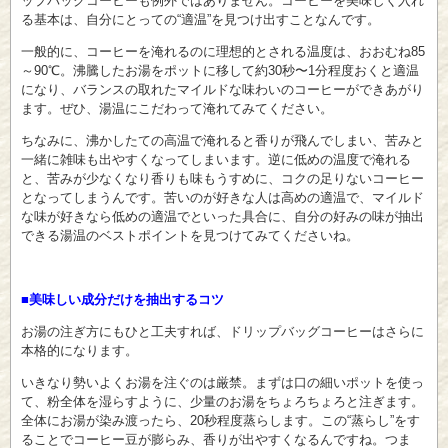
ップバッグコーヒーも例外ではありません。コーヒーを美味しく入れ
る基本は、自分にとっての“適温”を見つけ出すことなんです。
一般的に、コーヒーを淹れるのに理想的とされる温度は、おおむね85
～90℃。沸騰したお湯をポットに移して約30秒〜1分程度おくと適温
になり、バランスの取れたマイルドな味わいのコーヒーができあがり
ます。ぜひ、湯温にこだわって淹れてみてください。
ちなみに、沸かしたての高温で淹れると香りが飛んでしまい、苦みと
一緒に雑味も出やすくなってしまいます。逆に低めの温度で淹れる
と、苦みが少なくなり香りも味もうすめに、コクの足りないコーヒー
となってしまうんです。苦いのが好きな人は高めの適温で、マイルド
な味が好きなら低めの適温でといった具合に、自分の好みの味が抽出
できる湯温のベストポイントを見つけてみてくださいね。
■美味しい成分だけを抽出するコツ
お湯の注ぎ方にもひと工夫すれば、ドリップバッグコーヒーはさらに
本格的になります。
いきなり勢いよくお湯を注ぐのは厳禁。まずは口の細いポットを使っ
て、粉全体を湿らすように、少量のお湯をちょろちょろと注ぎます。
全体にお湯が染み渡ったら、20秒程度蒸らします。この“蒸らし”をす
ることでコーヒー豆が膨らみ、香りが出やすくなるんですね。つま