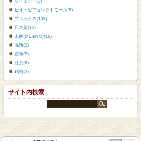
ダイエット(2)
ビオトピアセレクトモール(8)
ブルックス(103)
日本茶(12)
未病(ME-BYO)(16)
温活(2)
産地(5)
紅茶(6)
銘柄(2)
サイト内検索