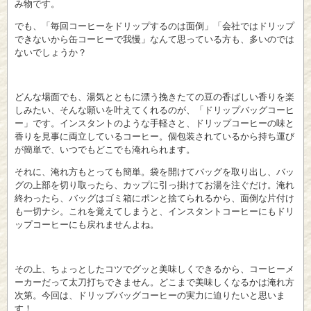
み物です。
でも、「毎回コーヒーをドリップするのは面倒」「会社ではドリップ
できないから缶コーヒーで我慢」なんて思っている方も、多いのでは
ないでしょうか？
どんな場面でも、湯気とともに漂う挽きたての豆の香ばしい香りを楽
しみたい、そんな願いを叶えてくれるのが、「ドリップバッグコーヒ
ー」です。インスタントのような手軽さと、ドリップコーヒーの味と
香りを見事に両立しているコーヒー。個包装されているから持ち運び
が簡単で、いつでもどこでも淹れられます。
それに、淹れ方もとっても簡単。袋を開けてバッグを取り出し、バッ
グの上部を切り取ったら、カップに引っ掛けてお湯を注ぐだけ。淹れ
終わったら、バッグはゴミ箱にポンと捨てられるから、面倒な片付け
も一切ナシ。これを覚えてしまうと、インスタントコーヒーにもドリ
ップコーヒーにも戻れませんよね。
その上、ちょっとしたコツでグッと美味しくできるから、コーヒーメ
ーカーだって太刀打ちできません。どこまで美味しくなるかは淹れ方
次第。今回は、ドリップバッグコーヒーの実力に迫りたいと思いま
す！