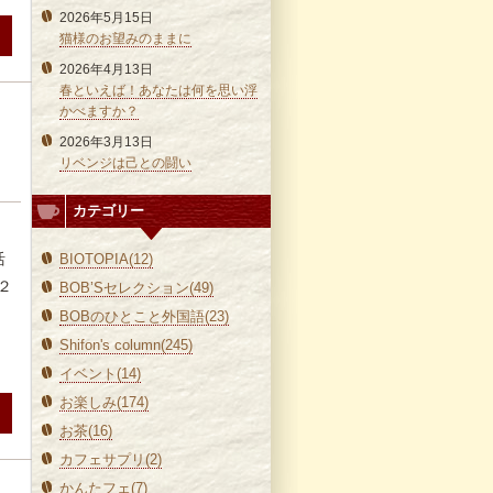
2026年5月15日
猫様のお望みのままに
2026年4月13日
春といえば！あなたは何を思い浮
かべますか？
2026年3月13日
リベンジは己との闘い
カテゴリー
。
活
BIOTOPIA(12)
２
BOB’Sセレクション(49)
BOBのひとこと外国語(23)
Shifon's column(245)
イベント(14)
お楽しみ(174)
お茶(16)
カフェサプリ(2)
かんたフェ(7)