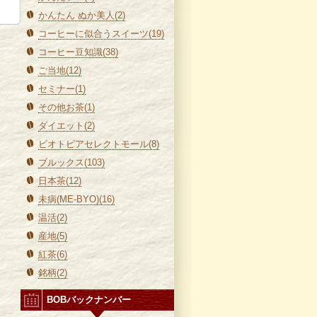
かんたん ぬか美人(2)
コーヒーに似合うスイーツ(19)
コーヒー豆知識(38)
ご当地(12)
セミナー(1)
その他お茶(1)
ダイエット(2)
ビオトピアセレクトモール(8)
ブルックス(103)
日本茶(12)
未病(ME-BYO)(16)
温活(2)
産地(5)
紅茶(6)
銘柄(2)
BOBバックナンバー