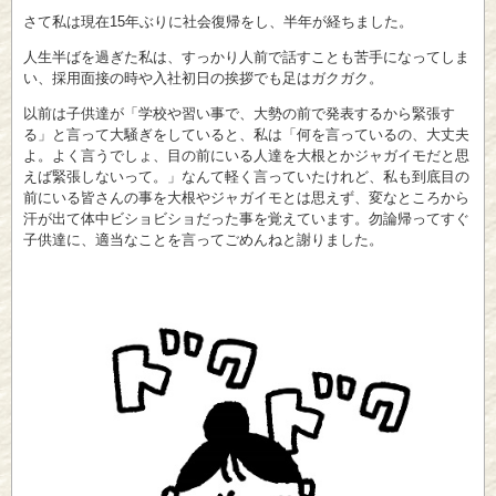
さて私は現在15年ぶりに社会復帰をし、半年が経ちました。
人生半ばを過ぎた私は、すっかり人前で話すことも苦手になってしま
い、採用面接の時や入社初日の挨拶でも足はガクガク。
以前は子供達が「学校や習い事で、大勢の前で発表するから緊張す
る」と言って大騒ぎをしていると、私は「何を言っているの、大丈夫
よ。よく言うでしょ、目の前にいる人達を大根とかジャガイモだと思
えば緊張しないって。」なんて軽く言っていたけれど、私も到底目の
前にいる皆さんの事を大根やジャガイモとは思えず、変なところから
汗が出て体中ビショビショだった事を覚えています。勿論帰ってすぐ
子供達に、適当なことを言ってごめんねと謝りました。