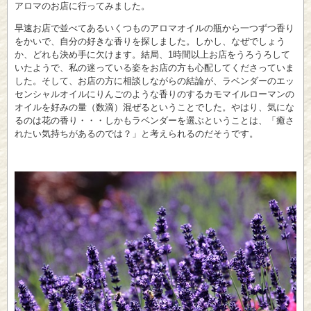
アロマのお店に行ってみました。
早速お店で並べてあるいくつものアロマオイルの瓶から一つずつ香り
をかいで、自分の好きな香りを探しました。しかし、なぜでしょう
か、どれも決め手に欠けます。結局、1時間以上お店をうろうろして
いたようで、私の迷っている姿をお店の方も心配してくださっていま
した。そして、お店の方に相談しながらの結論が、ラベンダーのエッ
センシャルオイルにりんごのような香りのするカモマイルローマンの
オイルを好みの量（数滴）混ぜるということでした。やはり、気にな
るのは花の香り・・・しかもラベンダーを選ぶということは、「癒さ
れたい気持ちがあるのでは？」と考えられるのだそうです。