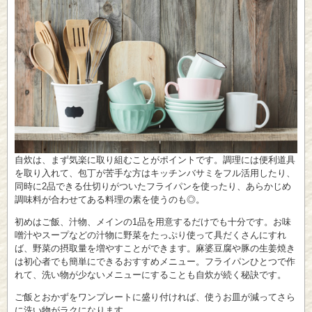
自炊は、まず気楽に取り組むことがポイントです。調理には便利道具
を取り入れて、包丁が苦手な方はキッチンバサミをフル活用したり、
同時に2品できる仕切りがついたフライパンを使ったり、あらかじめ
調味料が合わせてある料理の素を使うのも◎。
初めはご飯、汁物、メインの1品を用意するだけでも十分です。お味
噌汁やスープなどの汁物に野菜をたっぷり使って具だくさんにすれ
ば、野菜の摂取量を増やすことができます。麻婆豆腐や豚の生姜焼き
は初心者でも簡単にできるおすすめメニュー。フライパンひとつで作
れて、洗い物が少ないメニューにすることも自炊が続く秘訣です。
ご飯とおかずをワンプレートに盛り付ければ、使うお皿が減ってさら
に洗い物がラクになります。