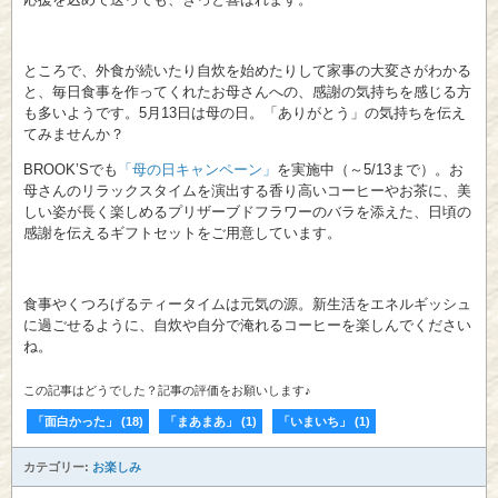
ところで、外食が続いたり自炊を始めたりして家事の大変さがわかる
と、毎日食事を作ってくれたお母さんへの、感謝の気持ちを感じる方
も多いようです。5月13日は母の日。「ありがとう」の気持ちを伝え
てみませんか？
BROOK’Sでも
「母の日キャンペーン」
を実施中（～5/13まで）。お
母さんのリラックスタイムを演出する香り高いコーヒーやお茶に、美
しい姿が長く楽しめるプリザーブドフラワーのバラを添えた、日頃の
感謝を伝えるギフトセットをご用意しています。
食事やくつろげるティータイムは元気の源。新生活をエネルギッシュ
に過ごせるように、自炊や自分で淹れるコーヒーを楽しんでください
ね。
この記事はどうでした？記事の評価をお願いします♪
「面白かった」
(
18
)
「まあまあ」
(
1
)
「いまいち」
(
1
)
カテゴリー:
お楽しみ