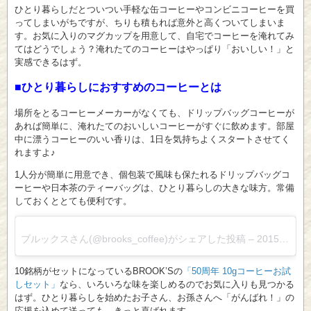
ひとり暮らしだとついつい手軽な缶コーヒーやコンビニコーヒーを買
ってしまいがちですが、ちりも積もれば意外と高くついてしまいま
す。お気に入りのマグカップを用意して、自宅でコーヒーを淹れてみ
てはどうでしょう？淹れたてのコーヒーはやっぱり「おいしい！」と
実感できるはず。
■ひとり暮らしにおすすめのコーヒーとは
場所をとるコーヒーメーカーがなくても、ドリップバッグコーヒーが
あれば簡単に、淹れたてのおいしいコーヒーがすぐに飲めます。部屋
中に漂うコーヒーのいい香りは、1日を気持ちよくスタートさせてく
れますよ♪
1人分が簡単に用意でき、個包装で風味も保たれるドリップバッグコ
ーヒーや日本茶のティーバッグは、ひとり暮らしの大きな味方。常備
しておくととても便利です。
ブルックスさん(@brooks_coffee)がシェアした投稿
–
2015年10月月22日午後6時56分PDT
10銘柄がセットになっているBROOK’Sの
「50周年 10gコーヒーお試
しセット」
なら、いろいろな味を楽しめるのでお気に入りも見つかる
はず。ひとり暮らしを始めたお子さん、お孫さんへ「がんばれ！」の
応援を込めて送っても、きっと喜ばれます。