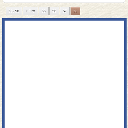
58 / 58
« First
55
56
57
58