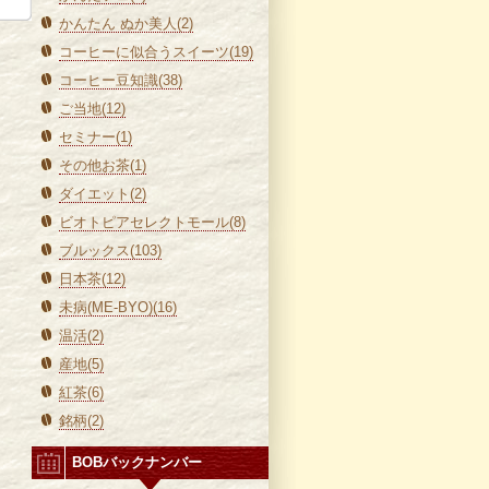
かんたん ぬか美人(2)
コーヒーに似合うスイーツ(19)
コーヒー豆知識(38)
ご当地(12)
セミナー(1)
その他お茶(1)
ダイエット(2)
ビオトピアセレクトモール(8)
ブルックス(103)
日本茶(12)
未病(ME-BYO)(16)
温活(2)
産地(5)
紅茶(6)
銘柄(2)
BOBバックナンバー