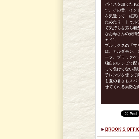
パイスを加えたもの
す。その昔、イン
を気遣って、紅茶
ためたり、トゥル
て気持ちを落ち着
なお母さんの愛情
ャイ”。
ブルックスの「マ
は、カルダモン、
ーフ、ブラックペ
独自のレシピで配
して負けてない美
子レンジを使って
も夏の暑さもスパ
せてくれる素敵な
BROOK’S OFF