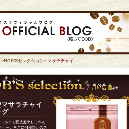
プ
>
BOB’Sセレクション
> マサラチャイ
袋マサラチャイ
ッグ
をミルクで直接煮出して作る
ティー。そこに何種類かのス