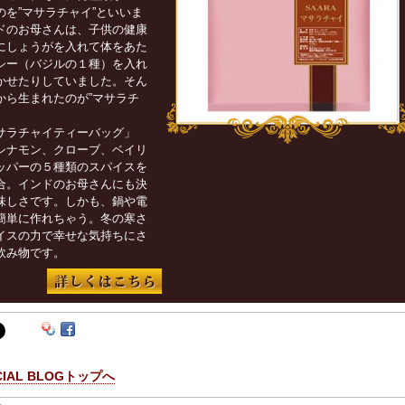
を”マサラチャイ”といいま
ドのお母さんは、子供の健康
にしょうがを入れて体をあた
シー（バジルの１種）を入れ
かせたりしていました。そん
から生まれたのが”マサラチ
サラチャイティーバッグ」
シナモン、クローブ、ベイリ
ッパーの５種類のスパイスを
合。インドのお母さんにも決
味しさです。しかも、鍋や電
簡単に作れちゃう。冬の寒さ
イスの力で幸せな気持ちにさ
飲み物です。
ICIAL BLOGトップへ