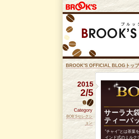
BROOK’S OFFICIAL BLOGトッ
2015
2/5
Category
サーラ大
BOB’Sセレクシ
ティーバ
ョン
”チャイ”とは茶葉
インド式のミルク