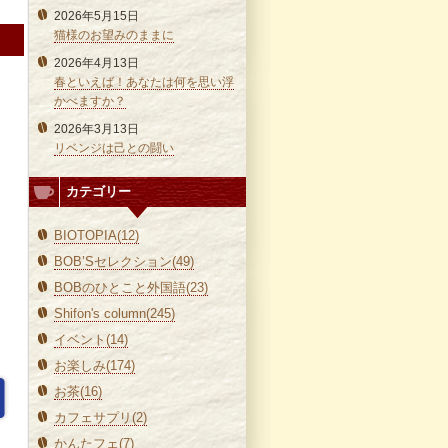
2026年5月15日
猫様のお望みのままに
2026年4月13日
春といえば！あなたは何を思い浮
かべますか？
2026年3月13日
リベンジは己との闘い
カテゴリー
BIOTOPIA(12)
BOB’Sセレクション(49)
BOBのひとこと外国語(23)
Shifon's column(245)
イベント(14)
お楽しみ(174)
お茶(16)
カフェサプリ(2)
かんたフェ(7)