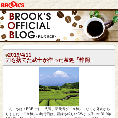
2019/4/11
刀を捨てた武士が作った茶処「静岡」
こんにちは！BOBです。 先週、新元号が「令和」になると発表があ
りました。「令和」の施行日は、新緑も眩しいGWまっ只中の2019年