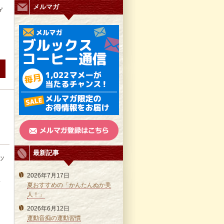
メルマガ
プ
最新記事
ッ
2026年7月17日
謝
夏おすすめの「かんたんぬか美
人！」
2026年6月12日
運動音痴の運動習慣