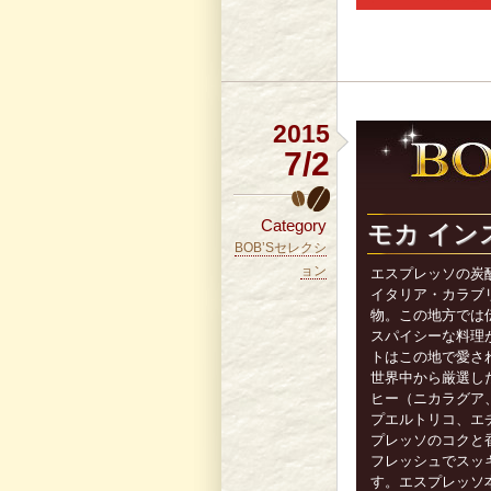
2015
7/2
Category
モカ イン
BOB’Sセレクシ
ョン
エスプレッソの炭
イタリア・カラブ
物。この地方では
スパイシーな料理
トはこの地で愛さ
世界中から厳選し
ヒー（ニカラグア
プエルトリコ、エ
プレッソのコクと
フレッシュでスッ
す。エスプレッソ