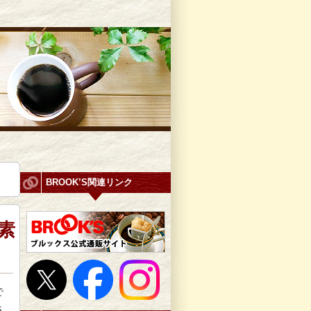
BROOK’S関連リンク
素
で
さ