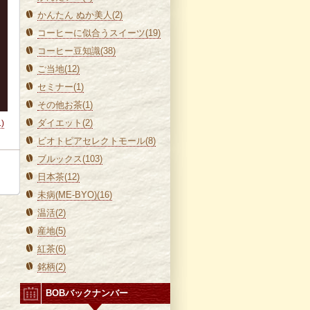
かんたん ぬか美人(2)
コーヒーに似合うスイーツ(19)
コーヒー豆知識(38)
ご当地(12)
セミナー(1)
その他お茶(1)
ダイエット(2)
1)
ビオトピアセレクトモール(8)
ブルックス(103)
日本茶(12)
未病(ME-BYO)(16)
温活(2)
産地(5)
紅茶(6)
銘柄(2)
BOBバックナンバー