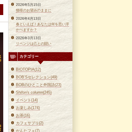
2026年5月15日
猫様のお望みのままに
2026年4月13日
春といえば！あなたは何を思い浮
かべますか？
2026年3月13日
リベンジは己との闘い
カテゴリー
BIOTOPIA(12)
BOB’Sセレクション(49)
BOBのひとこと外国語(23)
Shifon's column(245)
イベント(14)
お楽しみ(174)
お茶(16)
カフェサプリ(2)
かんたフェ(7)