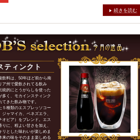
続きを読む
スティンクト
酸飲料は、50年ほど前から南
リア州で愛飲されてる飲み
伝統的にとうがらしを使った
が多く、モカインスティンク
れてきた飲み物です。
た５種類のエスプレッソコー
、ジャマイカ、ベネズエラ、
チオピア）をブレンド。エス
香りに、程よい甘さを加え、
キリとした味わいが楽しめま
本来の味をそのまま楽しめる