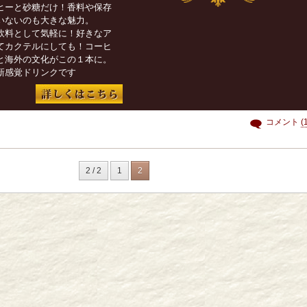
ヒーと砂糖だけ！香料や保存
いないのも大きな魅力。
飲料として気軽に！好きなア
てカクテルにしても！コーヒ
と海外の文化がこの１本に。
新感覚ドリンクです
コメント
(
2 / 2
1
2