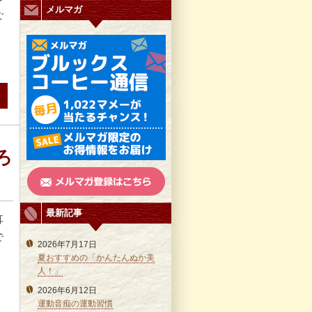
メルマガ
ご
ろ
最新記事
耳
で
2026年7月17日
夏おすすめの「かんたんぬか美
人！」
2026年6月12日
運動音痴の運動習慣