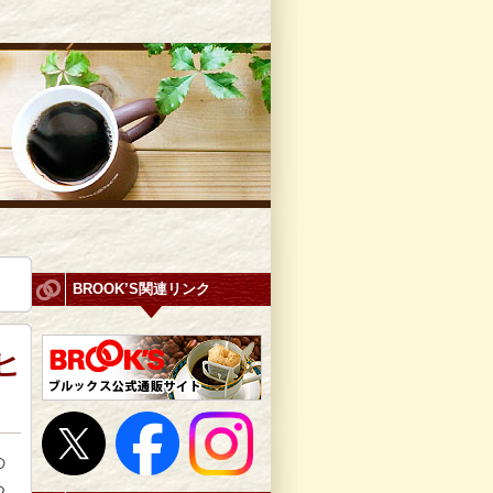
BROOK’S関連リンク
ヒ
の
つ