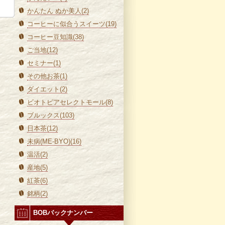
かんたん ぬか美人(2)
コーヒーに似合うスイーツ(19)
コーヒー豆知識(38)
ご当地(12)
セミナー(1)
その他お茶(1)
ダイエット(2)
ビオトピアセレクトモール(8)
ブルックス(103)
日本茶(12)
未病(ME-BYO)(16)
温活(2)
産地(5)
紅茶(6)
銘柄(2)
BOBバックナンバー