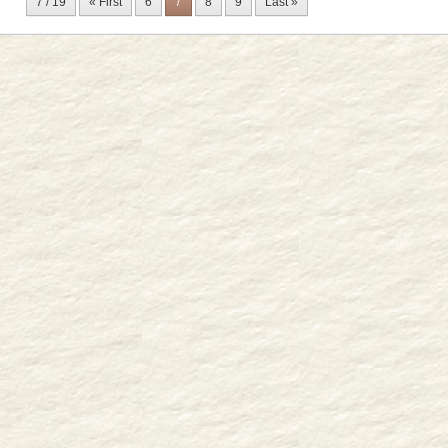
7 / 19
« First
6
7
8
9
Last »