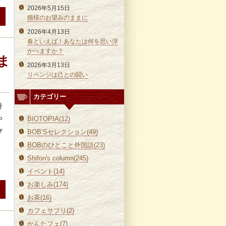
2026年5月15日
猫様のお望みのままに
2026年4月13日
春といえば！あなたは何を思い浮
かべますか？
ま
2026年3月13日
リベンジは己との闘い
カテゴリー
持
や
BIOTOPIA(12)
び
BOB’Sセレクション(49)
BOBのひとこと外国語(23)
Shifon's column(245)
イベント(14)
お楽しみ(174)
お茶(16)
カフェサプリ(2)
かんたフェ(7)