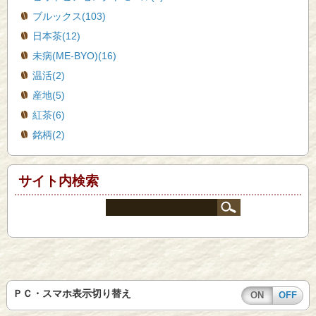
ブルックス(103)
日本茶(12)
未病(ME-BYO)(16)
温活(2)
産地(5)
紅茶(6)
銘柄(2)
サイト内検索
ＰＣ・スマホ表示切り替え
ON
OFF