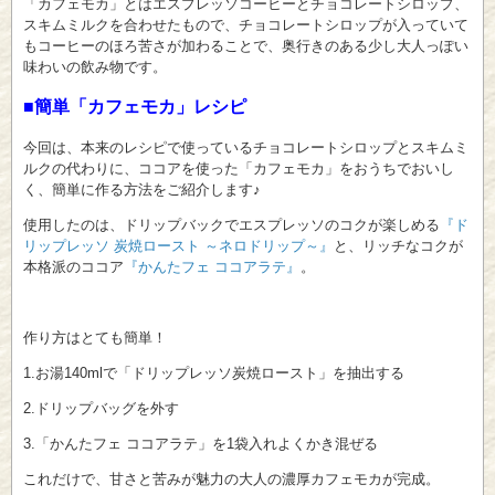
「カフェモカ」とはエスプレッソコーヒーとチョコレートシロップ、
スキムミルクを合わせたもので、チョコレートシロップが入っていて
もコーヒーのほろ苦さが加わることで、奥行きのある少し大人っぽい
味わいの飲み物です。
■簡単「カフェモカ」レシピ
今回は、本来のレシピで使っているチョコレートシロップとスキムミ
ルクの代わりに、ココアを使った「カフェモカ」をおうちでおいし
く、簡単に作る方法をご紹介します♪
使用したのは、ドリップバックでエスプレッソのコクが楽しめる
『ド
リップレッソ 炭焼ロースト ～ネロドリップ～』
と、リッチなコクが
本格派のココア
『かんたフェ ココアラテ』
。
作り方はとても簡単！
1.お湯140mlで「ドリップレッソ炭焼ロースト」を抽出する
2.ドリップバッグを外す
3.「かんたフェ ココアラテ」を1袋入れよくかき混ぜる
これだけで、甘さと苦みが魅力の大人の濃厚カフェモカが完成。