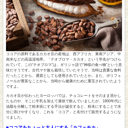
ココアの原料であるカカオ豆の産地は、西アフリカ、東南アジア、中
南米などの高温湿地帯。「テオブロマ・カカオ」という学名がつけら
れていて、この“テオブロマ”は、ギリシャ語で“神様の食べ物”という意
味だそうです。古代マヤ族も栽培していたそうで、当時は貴重な食料
だったことから、通貨としても使用されていたとか。また、ポリフェ
ノールが豊富なことから、当時から健康のために重宝されていたよう
ですよ。
カカオ豆が伝わったヨーロッパでは、チョコレートをそのまま溶かし
たものや、そこに牛乳を加えて液状で飲んでいましたが、1800年代に
油脂を分離して粉末状にする手法が誕生すると、粉末にすることで水
分に溶けやすくなり、これを「ココア」と名付けて販売するようにな
りました。
■ココアをちょっと大人にする「カフェモカ」