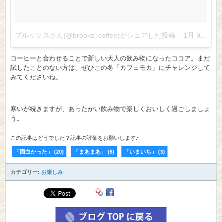
ブルックスさん(@brooks_coffee)がシェアした投稿
–
1月 9, 2018 at 5:40午後 PST
コーヒーと合わせることで新しい大人の飲み物になったココア。まだ
試したことのない方は、ぜひこの冬「カフェモカ」にチャレンジして
みてくださいね。
寒いが続きますが、あったかい飲み物で楽しくおいしく過ごしましょ
う。
この記事はどうでした？記事の評価をお願いします♪
「面白かった」
(
20
)
「まあまあ」
(
6
)
「いまいち」
(
3
)
カテゴリー:
お楽しみ