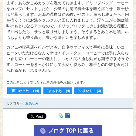
まず、あらかじめカップを温めておきます。ドリップバッグコーヒー
をカップにセットしたら、少量のお湯で粉全体を軽く湿らせ、数十秒
ほど蒸らします。お湯の温度は約95度がベスト。蒸らし終えたら、円
を描くようにお湯をクルクルと回し入れましょう。浮き上がる泡は雑
味のもとになるアクなので、ドリップバッグに少しお湯が残る程度ま
で抽出したら、サッと取り外しましょう。そうするとあら不思議。い
つもよりも香り高く、豊かな味わいを楽しめますよ。
カフェや喫茶店へ行かずとも、自宅やオフィスで手軽に美味しいコー
ヒーをいただけるなんて幸せ！インスタントコーヒーでは手に入らな
い香り立つコーヒーの魅力に、つかの間の癒し効果も期待できそうで
す。コーヒーをきっかけにして会話が膨らみ、相手との距離を近付け
られるかもしれませんね。
この記事はどうでした？記事の評価をお願いします♪
「面白かった」
(
14
)
「まあまあ」
(
4
)
「いまいち」
(
3
)
カテゴリー:
お楽しみ