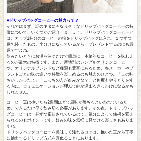
■ドリップバッグコーヒーの魅力って？
それではまず、話のネタにもなりそうなドリップバッグコーヒーの特
徴について、いくつかご紹介しましょう。ドリップバッグコーヒーと
は、カップ1杯分のコーヒーの粉をドリップバッグに入れ、１つずつ
個包装したもの。小分けになっているから、プレゼントするのにも最
適ですよね。
飲みたいときにお湯を注ぐだけで簡単に、本格的なコーヒーを味わえ
るのが最大の特徴です。また、産地別のシングルオリジンコーヒー
や、オリジナルブレンドなど種類も豊富にあるため、各メーカーやブ
ランドごとの味の違いや特徴を楽しめるのも魅力のひとつ。「この味
おいしかったよ」「こっちの方が好みかな？」と何度もやりとりをす
る内に、コミュニケーションが弾んで絆が深まるきっかけになるかも
しれません。
コーヒー豆は挽いたら2週間ほどで風味が落ちるといわれているた
め、できるだけ早く飲み切る必要があります。その点、ドリップバッ
グコーヒーは一杯ずつ密封されているので、気分によって銘柄を変え
られるのもポイントです。好みの味を気軽に見つける楽しさもありま
すね。
ドリップバッグコーヒーを美味しく淹れるコツは、挽いた豆から丁寧
に抽出するドリップ方式を真似ることにあります。