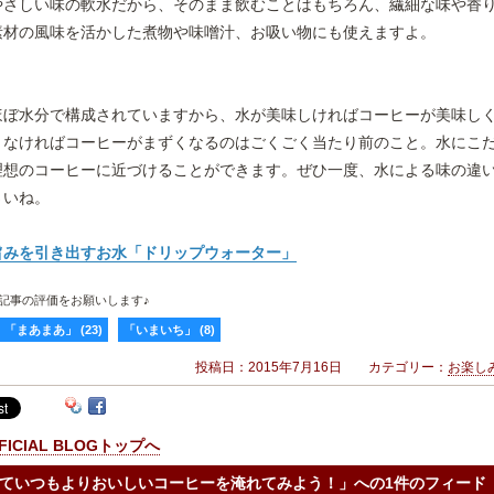
やさしい味の軟水だから、そのまま飲むことはもちろん、繊細な味や香
素材の風味を活かした煮物や味噌汁、お吸い物にも使えますよ。
ほぼ水分で構成されていますから、水が美味しければコーヒーが美味し
くなければコーヒーがまずくなるのはごくごく当たり前のこと。水にこ
理想のコーヒーに近づけることができます。ぜひ一度、水による味の違
さいね。
旨みを引き出すお水「ドリップウォーター」
記事の評価をお願いします♪
「まあまあ」
(
23
)
「いまいち」
(
8
)
投稿日：2015年7月16日 カテゴリー：
お楽し
FFICIAL BLOGトップへ
ていつもよりおいしいコーヒーを淹れてみよう！
」への1件のフィード