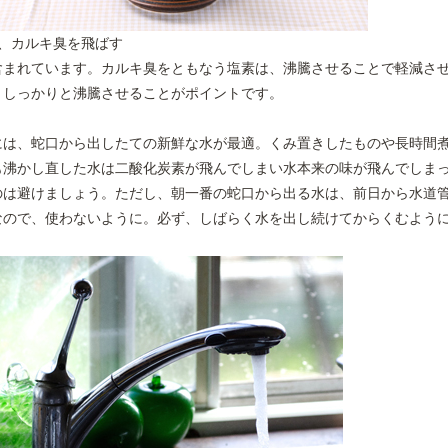
、カルキ臭を飛ばす
含まれています。カルキ臭をともなう塩素は、沸騰させることで軽減さ
。しっかりと沸騰させることがポイントです。
には、蛇口から出したての新鮮な水が最適。くみ置きしたものや長時間
も沸かし直した水は二酸化炭素が飛んでしまい水本来の味が飛んでしま
のは避けましょう。ただし、朝一番の蛇口から出る水は、前日から水道
なので、使わないように。必ず、しばらく水を出し続けてからくむよう