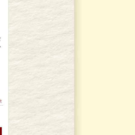
り
く
だ
い
み