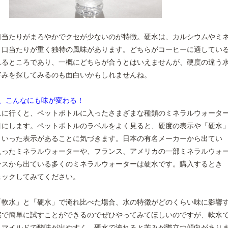
口当たりがまろやかでクセが少ないのが特徴。硬水は、カルシウムやミ
、口当たりが重く独特の風味があります。どちらがコーヒーに適してい
れるところであり、一概にどちらが合うとはいえませんが、硬度の違う
好みを探してみるのも面白いかもしれませんね。
て、こんなにも味が変わる！
ニに行くと、ペットボトルに入ったさまざまな種類のミネラルウォータ
目にします。ペットボトルのラベルをよく見ると、硬度の表示や「硬水
といった表示があることに気づきます。日本の有名メーカーから出てい
入ったミネラルウォーターや、フランス、アメリカの一部ミネラルウォ
ンスから出ている多くのミネラルウォーターは硬水です。購入するとき
ェックしてみてください。
「軟水」と「硬水」で淹れ比べた場合、水の特徴がどのくらい味に影響
宅で簡単に試すことができるのでぜひやってみてほしいのですが、軟水
とマイルドで酸味が出やすく、硬水で淹れると苦みが際立つ傾向があり