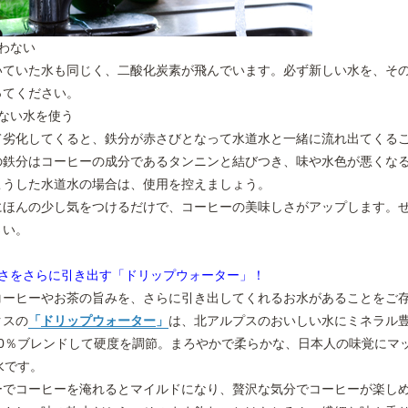
わない
いていた水も同じく、二酸化炭素が飛んでいます。必ず新しい水を、そ
ってください。
ない水を使う
て劣化してくると、鉄分が赤さびとなって水道水と一緒に流れ出てくる
の鉄分はコーヒーの成分であるタンニンと結びつき、味や水色が悪くな
こうした水道水の場合は、使用を控えましょう。
にほんの少し気をつけるだけで、コーヒーの美味しさがアップします。
さい。
しさをさらに引き出す「ドリップウォーター」！
コーヒーやお茶の旨みを、さらに引き出してくれるお水があることをご
クスの
「
ドリップウォーター
」
は、北アルプスのおいしい水にミネラル
10％ブレンドして硬度を調節。まろやかで柔らかな、日本人の味覚にマ
水です。
ーでコーヒーを淹れるとマイルドになり、贅沢な気分でコーヒーが楽し