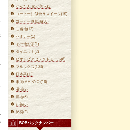
かんたん ぬか美人(2)
コーヒーに似合うスイーツ(19)
ネ
コーヒー豆知識(38)
る
ご当地(12)
水
セミナー(1)
その他お茶(1)
ダイエット(2)
ビオトピアセレクトモール(8)
ー
ブルックス(103)
」
日本茶(12)
未病(ME-BYO)(16)
ー
温活(2)
産地(5)
紅茶(6)
銘柄(2)
す
で
BOBバックナンバー
ま