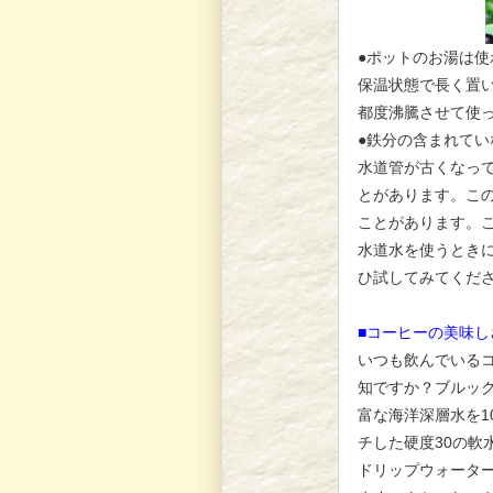
●ポットのお湯は使
保温状態で長く置
都度沸騰させて使
●鉄分の含まれてい
水道管が古くなっ
とがあります。こ
ことがあります。
水道水を使うとき
ひ試してみてくだ
■コーヒーの美味
いつも飲んでいる
知ですか？ブルッ
富な海洋深層水を
チした硬度30の軟
ドリップウォータ