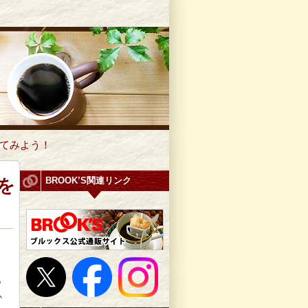
れてみよう！
を
BROOK’S関連リンク
も
か