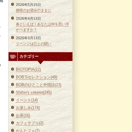
2026年5月15日
猫様のお望みのままに
2026年4月13日
よ
春といえば！あなたは何を思い浮
す
かべますか？
っ
2026年3月13日
リベンジは己との闘い
カテゴリー
の
BIOTOPIA(12)
BOB’Sセレクション(49)
BOBのひとこと外国語(23)
Shifon's column(245)
イベント(14)
お楽しみ(174)
お茶(16)
カフェサプリ(2)
かんたフェ(7)