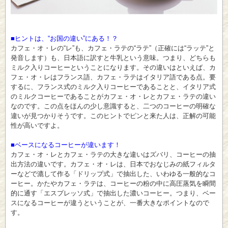
■ヒントは、“お国の違い”にある！？
カフェ・オ・レの“レ”も、カフェ・ラテの“ラテ”（正確には“ラッテ”と
発音します）も、日本語に訳すと牛乳という意味。つまり、どちらも
ミルク入りコーヒーということになります。その違いはといえば、カ
フェ・オ・レはフランス語、カフェ・ラテはイタリア語である点。要
するに、フランス式のミルク入りコーヒーであることと、イタリア式
のミルクコーヒーであることがカフェ・オ・レとカフェ・ラテの違い
なのです。この点をほんの少し意識すると、二つのコーヒーの明確な
違いが見つかりそうです。このヒントでピンと来た人は、正解の可能
性が高いですよ。
■ベースになるコーヒーが違います！
カフェ・オ・レとカフェ・ラテの大きな違いはズバリ、コーヒーの抽
出方法の違いです。カフェ・オ・レは、日本でおなじみの紙フィルタ
ーなどで漉して作る「ドリップ式」で抽出した、いわゆる一般的なコ
ーヒー。かたやカフェ・ラテは、コーヒーの粉の中に高圧蒸気を瞬間
的に通す「エスプレッソ式」で抽出した濃いコーヒー。つまり、ベー
スになるコーヒーが違うということが、一番大きなポイントなので
す。