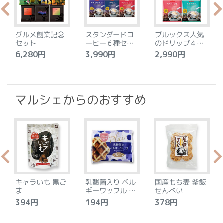
グルメ創業記念
スタンダードコ
ブルックス人気
セット
ーヒー６種セッ
のドリップ４種
ト
セット
6,280円
3,990円
2,990円
4
マルシェからのおすすめ
キャラいも 黒ご
乳酸菌入り ベル
国産もち麦 釜飯
ま
ギーワッフル プ
せんべい
レーン
394円
194円
378円