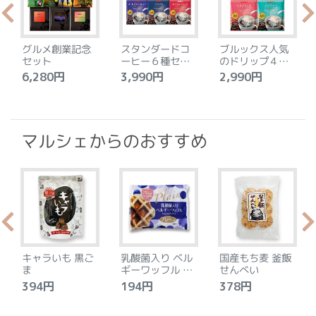
グルメ創業記念
スタンダードコ
ブルックス人気
セット
ーヒー６種セッ
のドリップ４種
ト
セット
6,280円
3,990円
2,990円
4
マルシェからのおすすめ
キャラいも 黒ご
乳酸菌入り ベル
国産もち麦 釜飯
ま
ギーワッフル プ
せんべい
レーン
394円
194円
378円