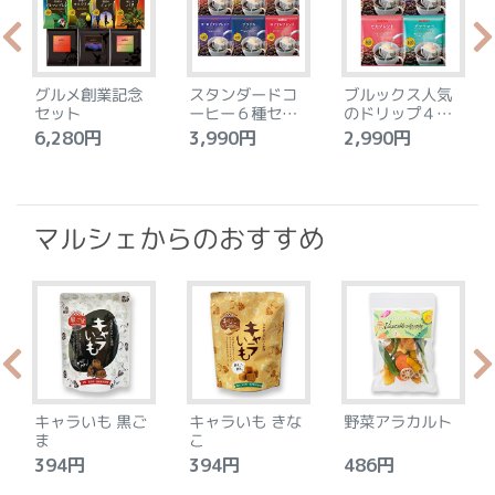
グルメ創業記念
スタンダードコ
ブルックス人気
セット
ーヒー６種セッ
のドリップ４種
ト
セット
6,280円
3,990円
2,990円
4
マルシェからのおすすめ
キャラいも 黒ご
キャラいも きな
野菜アラカルト
ま
こ
394円
394円
486円