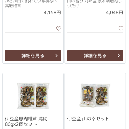
かさが白く割れている模様の
山の香り 九州産 原木栽培乾し
高級椎茸
いたけ
4,158円
4,048円
詳細を見る
詳細を見る
伊豆産厚肉椎茸 清助
伊豆産 山の幸セット
80g×2個セット