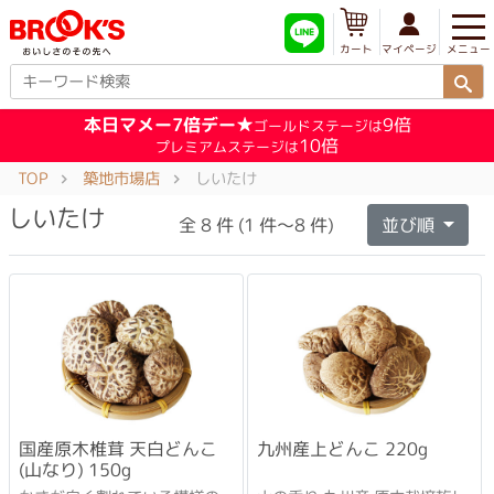
メニュー
マイページ
カート
本日マメー7倍デー★
9倍
ゴールドステージは
10倍
プレミアムステージは
TOP
築地市場店
しいたけ
しいたけ
全 8 件 (1 件～8 件)
並び順
国産原木椎茸 天白どんこ
九州産上どんこ 220g
(山なり) 150g