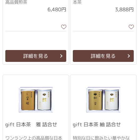
高品質煎茶
本茶
6,480円
3,888円
詳細を見る
詳細を見る
gift 日本茶 雅 詰合せ
gift 日本茶 紬 詰合せ
ワンランク上の高品質な日本
特別な日に飲みたい華やかな