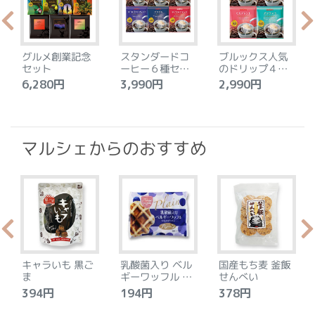
グルメ創業記念
スタンダードコ
ブルックス人気
セット
ーヒー６種セッ
のドリップ４種
ト
セット
6,280円
3,990円
2,990円
4
マルシェからのおすすめ
キャラいも 黒ご
乳酸菌入り ベル
国産もち麦 釜飯
ま
ギーワッフル プ
せんべい
レーン
394円
194円
378円