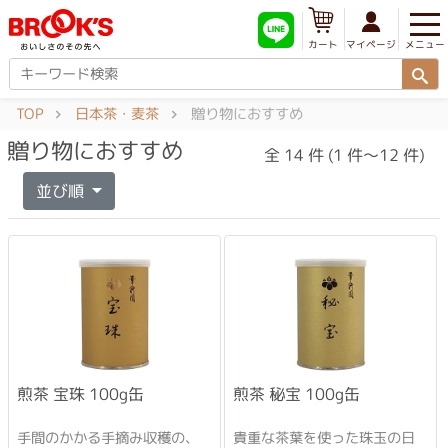
メニュー
マイページ
カート
TOP
日本茶・麦茶
贈り物におすすめ
贈り物におすすめ
全 14 件 (1 件～12 件)
並び順
煎茶 宝珠 100g缶
煎茶 秘宝 100g缶
手間のかかる手摘み収穫の、
貴重な茶葉を使った珠玉の日