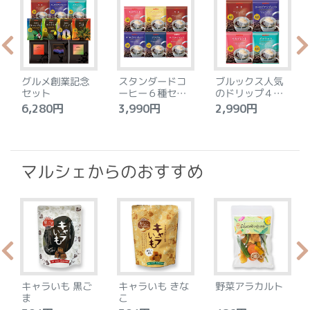
グルメ創業記念
スタンダードコ
ブルックス人気
セット
ーヒー６種セッ
のドリップ４種
ト
セット
6,280円
3,990円
2,990円
4
マルシェからのおすすめ
キャラいも 黒ご
キャラいも きな
野菜アラカルト
ま
こ