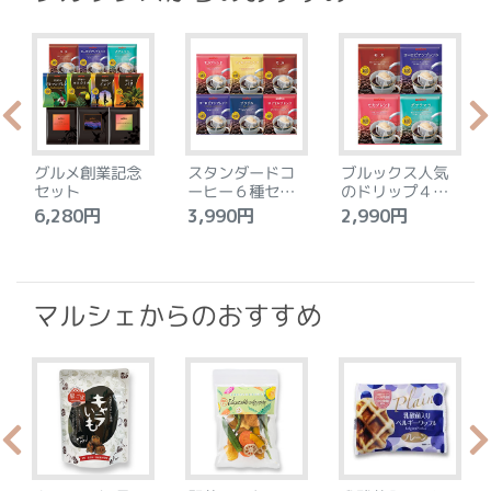
グルメ創業記念
スタンダードコ
ブルックス人気
セット
ーヒー６種セッ
のドリップ４種
ト
セット
6,280円
3,990円
2,990円
4
マルシェからのおすすめ