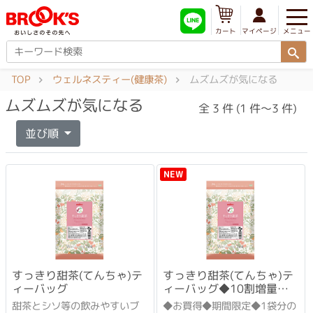
メニュー
マイページ
カート
TOP
ウェルネスティー(健康茶)
ムズムズが気になる
ムズムズが気になる
全 3 件 (1 件～3 件)
並び順
NEW
すっきり甜茶(てんちゃ)テ
すっきり甜茶(てんちゃ)テ
ィーバッグ
ィーバッグ◆10割増量セ
ット
甜茶とシソ等の飲みやすいブ
◆お買得◆期間限定◆1袋分の