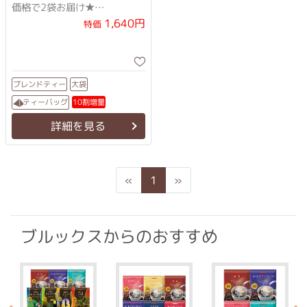
価格で2袋お届け★
ペパーミント配合のさわやか
1,640円
特価
な緑茶
ブレンドティー
大袋
ティーバッグ
10割増量
詳細を見る
Previous
Next
«
1
»
ブルックスからのおすすめ