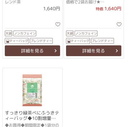
レンド茶
価格で2袋お届け★
甜茶とシソ等の飲みやすいブ
1,640円
1,640円
特価
レンド茶
ノンカフェイン
ノンカフェイン
大袋
大袋
ブレンドティー
ブレンドティー
ティーバッグ
ティーバッグ
詳細を見る
詳細を見る
すっきり緑茶べにふうきテ
ィーバッグ◆10割増量セ
ット
◆お買得◆期間限定◆1袋分の