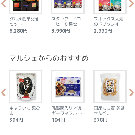
グルメ創業記念
スタンダードコ
ブルックス人気
セット
ーヒー６種セッ
のドリップ４種
ト
セット
6,280円
3,990円
2,990円
4
マルシェからのおすすめ
キャラいも 黒ご
乳酸菌入り ベル
国産もち麦 釜飯
ま
ギーワッフル プ
せんべい
レーン
394円
194円
378円