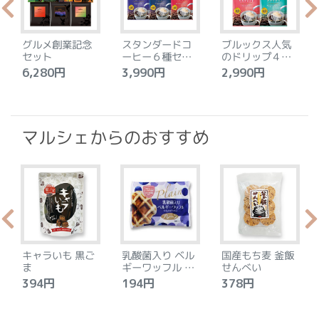
グルメ創業記念
スタンダードコ
ブルックス人気
セット
ーヒー６種セッ
のドリップ４種
ト
セット
6,280円
3,990円
2,990円
4
マルシェからのおすすめ
キャラいも 黒ご
乳酸菌入り ベル
国産もち麦 釜飯
ま
ギーワッフル プ
せんべい
レーン
394円
194円
378円