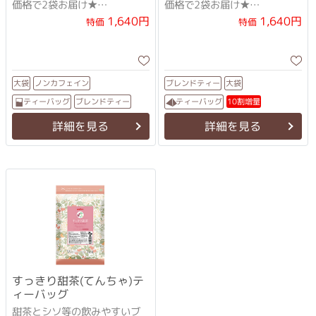
価格で2袋お届け★
価格で2袋お届け★
甜茶とシソ等の飲みやすいブ
ペパーミント配合のさわやか
1,640円
1,640円
特価
特価
レンド茶
な緑茶
ノンカフェイン
ブレンドティー
大袋
大袋
ブレンドティー
ティーバッグ
ティーバッグ
10割増量
詳細を見る
詳細を見る
すっきり甜茶(てんちゃ)テ
ィーバッグ
甜茶とシソ等の飲みやすいブ