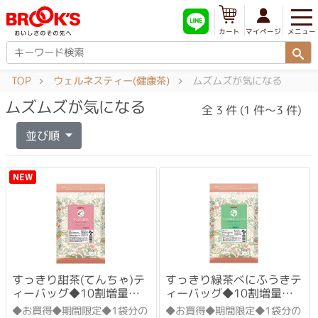
メニュー
マイページ
カート
TOP
ウェルネスティー(健康茶)
ムズムズが気になる
ムズムズが気になる
全 3 件 (1 件～3 件)
並び順
NEW
すっきり甜茶(てんちゃ)テ
すっきり緑茶べにふうきテ
ィーバッグ◆10割増量セ
ィーバッグ◆10割増量セ
ット
ット
◆お買得◆期間限定◆1袋分の
◆お買得◆期間限定◆1袋分の