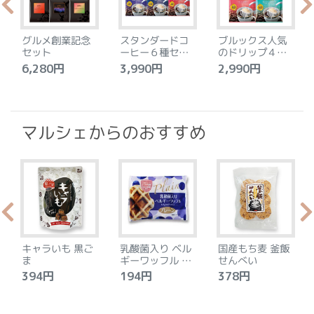
グルメ創業記念
スタンダードコ
ブルックス人気
セット
ーヒー６種セッ
のドリップ４種
ト
セット
6,280円
3,990円
2,990円
4
マルシェからのおすすめ
キャラいも 黒ご
乳酸菌入り ベル
国産もち麦 釜飯
ま
ギーワッフル プ
せんべい
レーン
394円
194円
378円