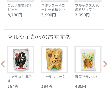
グルメ創業記念
スタンダードコ
ブルックス人気
セット
ーヒー６種セッ
のドリップ４種
ト
セット
6,280円
3,990円
2,990円
4
マルシェからのおすすめ
キャラいも 黒ご
キャラいも きな
野菜アラカルト
ま
こ
394円
394円
486円