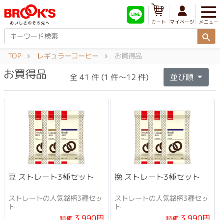
メニュー
マイページ
カート
TOP
レギュラーコーヒー
お買得品
お買得品
全 41 件 (1 件～12 件)
並び順
豆 ストレート3種セット
挽 ストレート3種セット
ストレートの人気銘柄3種セッ
ストレートの人気銘柄3種セッ
ト
ト
3,990円
3,990円
特価
特価