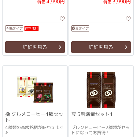
4,990円
3,990円
特価
特価
送料無料
挽タイプ
豆タイプ
詳細を見る
詳細を見る
挽 グルメコーヒー4種セッ
豆 5割増量セット1
ト
4種類の高級銘柄が味わえます
ブレンドコーヒー2種類がセッ
♪
トになってお買得！