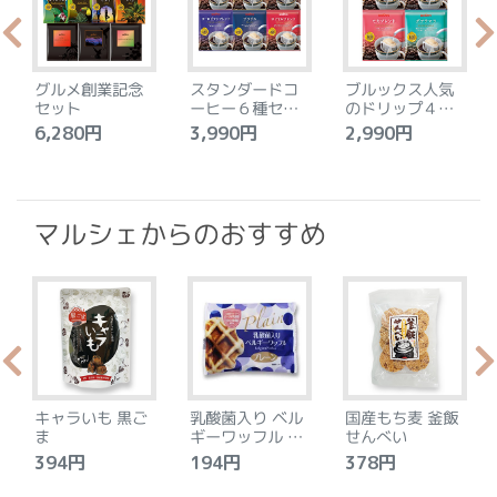
グルメ創業記念
スタンダードコ
ブルックス人気
セット
ーヒー６種セッ
のドリップ４種
ト
セット
6,280円
3,990円
2,990円
4
マルシェからのおすすめ
キャラいも 黒ご
乳酸菌入り ベル
国産もち麦 釜飯
ま
ギーワッフル プ
せんべい
レーン
394円
194円
378円