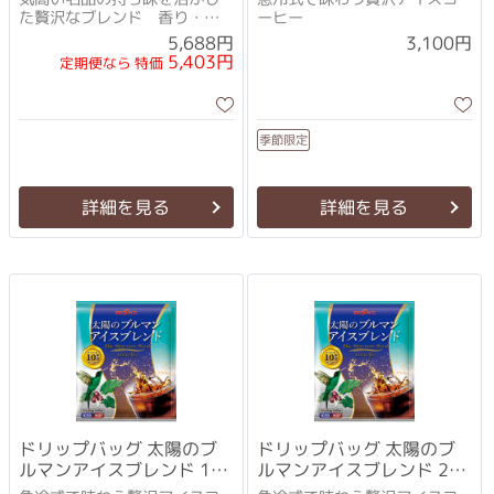
た贅沢なブレンド 香り・
ーヒー
味・コクの秀逸なバランス
5,688円
3,100円
5,403円
定期便なら 特価
季節限定
詳細を見る
詳細を見る
ドリップバッグ 太陽のブ
ドリップバッグ 太陽のブ
ルマンアイスブレンド 12
ルマンアイスブレンド 24
袋
袋