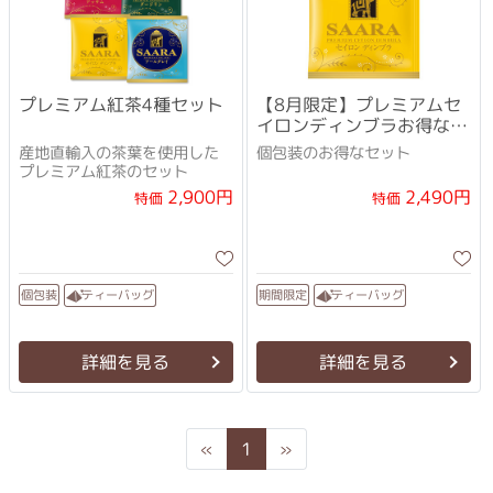
プレミアム紅茶4種セット
【8月限定】プレミアムセ
イロンディンブラお得な
60袋
産地直輸入の茶葉を使用した
個包装のお得なセット
プレミアム紅茶のセット
2,900円
2,490円
特価
特価
ティーバッグ
ティーバッグ
期間限定
個包装
詳細を見る
詳細を見る
Previous
Next
«
1
»