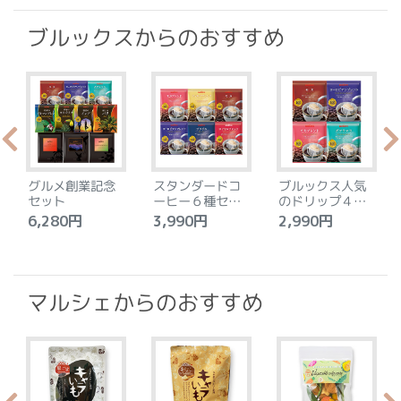
ブルックスからのおすすめ
グルメ創業記念
スタンダードコ
ブルックス人気
セット
ーヒー６種セッ
のドリップ４種
ト
セット
6,280円
3,990円
2,990円
4
マルシェからのおすすめ