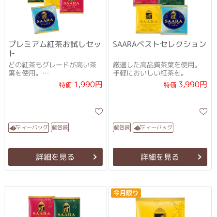
プレミアム紅茶お試しセッ
SAARAベストセレクション
ト
どの紅茶もグレードが高い茶
厳選した高品質茶葉を使用。
葉を使用。
手軽においしい紅茶を。
今までの紅茶にはきっと戻れ
1,990円
3,990円
特価
特価
なくなるはずです。
ティーバッグ
ティーバッグ
個包装
個包装
詳細を見る
詳細を見る
今月限り