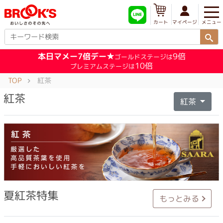
メニュー
マイページ
カート
本日マメー7倍デー★
9倍
ゴールドステージは
10倍
プレミアムステージは
TOP
紅茶
紅茶
紅茶
夏紅茶特集
もっとみる