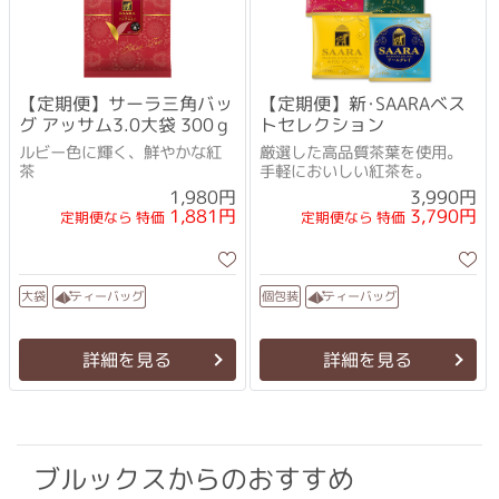
【定期便】サーラ三角バッ
【定期便】新･SAARAベス
グ アッサム3.0大袋 300ｇ
トセレクション
ルビー色に輝く、鮮やかな紅
厳選した高品質茶葉を使用。
茶
手軽においしい紅茶を。
1,980円
3,990円
1,881円
3,790円
定期便なら 特価
定期便なら 特価
ティーバッグ
ティーバッグ
個包装
大袋
詳細を見る
詳細を見る
ブルックスからのおすすめ