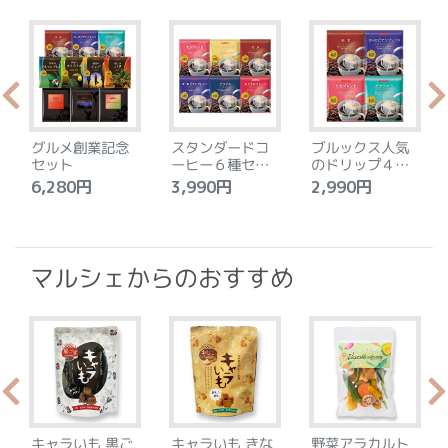
グルメ創業記念
スタンダードコ
ブルックス人気
セット
ーヒー６種セッ
のドリップ４種
ト
セット
6,280円
3,990円
2,990円
4
マルシェからのおすすめ
キャラいも 黒ご
キャラいも きな
野菜アラカルト