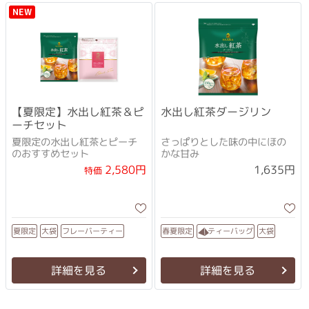
NEW
【夏限定】水出し紅茶＆ピ
水出し紅茶ダージリン
ーチセット
夏限定の水出し紅茶とピーチ
さっぱりとした味の中にほの
のおすすめセット
かな甘み
2,580円
1,635円
特価
フレーバーティー
ティーバッグ
春夏限定
夏限定
大袋
大袋
詳細を見る
詳細を見る