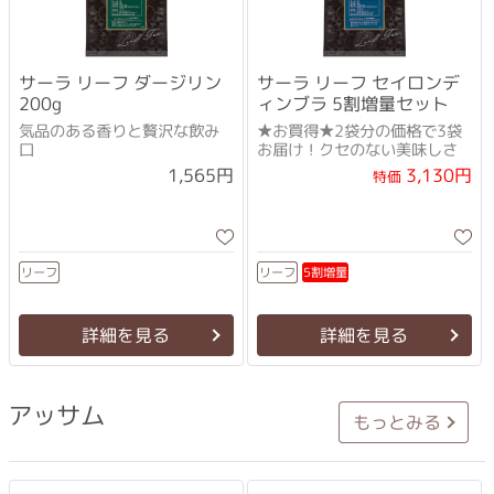
サーラ リーフ ダージリン
サーラ リーフ セイロンデ
200g
ィンブラ 5割増量セット
気品のある香りと贅沢な飲み
★お買得★2袋分の価格で3袋
口
お届け！クセのない美味しさ
3,130円
1,565円
特価
5割増量
リーフ
リーフ
詳細を見る
詳細を見る
アッサム
もっとみる