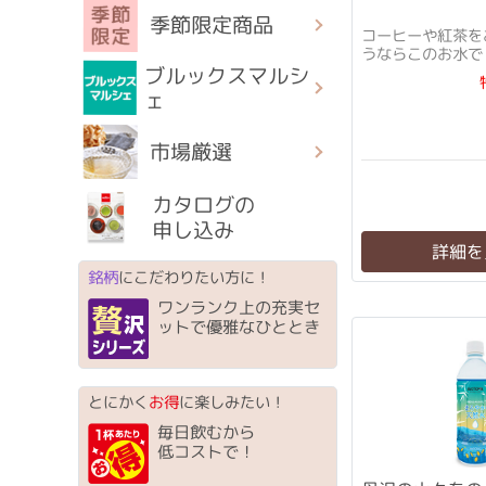
季節限定商品
コーヒーや紅茶を
うならこのお水で
ブルックスマルシ
ェ
市場厳選
カタログの
申し込み
詳細を
銘柄
にこだわりたい方に！
ワンランク上の充実セ
ットで優雅なひととき
とにかく
お得
に楽しみたい！
毎日飲むから
低コストで！