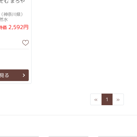
ぞむ まろや
（神奈川県）
然水
2,592円
特価
見る
Previous
Next
«
1
»