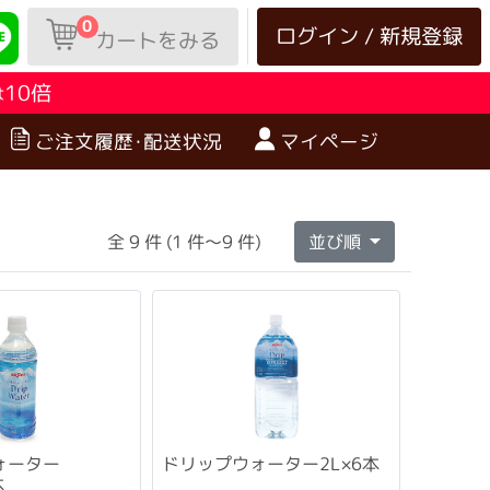
0
ログイン / 新規登録
カートをみる
10倍
は
ご注文履歴･配送状況
マイページ
全 9 件 (1 件～9 件)
並び順
ォーター
ドリップウォーター2L×6本
本