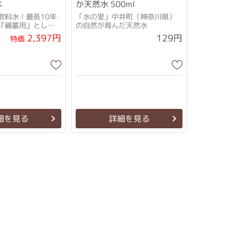
本
か天然水 500ml
飲料水！最長10年
「水の里」中井町（神奈川県）
『備蓄用』として
の自然が育んだ天然水
2,397円
129円
特価
細を見る
詳細を見る