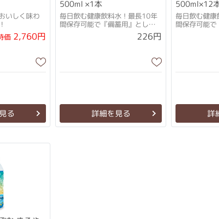
500ml ×1本
500ml×12
おいしく味わ
毎日飲む健康飲料水！最長10年
毎日飲む健康
！
間保存可能で『備蓄用』として
間保存可能で
最適！！
最適！！
2,760円
226円
特価
見る
詳細を見る
詳