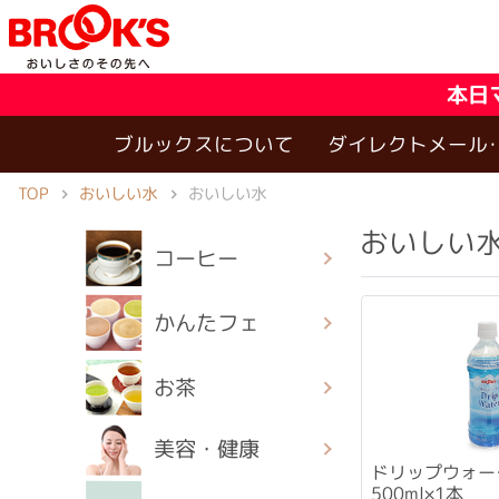
本日
ブルックスについて
ダイレクトメール
TOP
おいしい水
おいしい水
おいしい
コーヒー
かんたフェ
お茶
美容・健康
ドリップウォー
500ml×1本