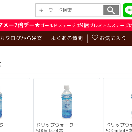
マメー7倍デー★
9倍
ゴールドステージは
プレミアムステージ
･カタログから注文
よくある質問
お気に入り
水
ター
ドリップウォーター
ドリップウ
500ml×24本
500ml×48