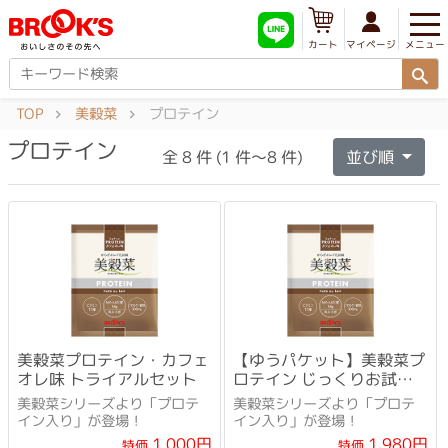
メニュー
マイページ
カート
TOP
美穀菜
プロテイン
プロテイン
全 8 件 (1 件～8 件)
並び順
美穀菜プロテイン・カフェ
【ゆうパケット】美穀菜プ
オレ味 トライアルセット
ロテイン じっくりお試し
セット
美穀菜シリーズより「プロテ
美穀菜シリーズより「プロテ
イン入り」が登場！
イン入り」が登場！
1,000円
1,980円
特価
特価