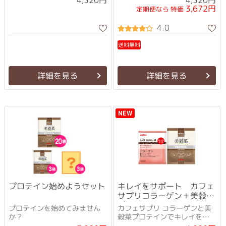
4,320円
4,320円
3,672円
定期便なら 特価
4.0
送料無料
詳細を見る
詳細を見る
NEW
プロテイン始めようセット
キレイをサポート カフェ
サプリコラーゲン＋美穀菜
プロテインセット
プロテインを始めてみません
カフェサプリ コラーゲンと美
か？
穀菜プロテインでキレイをサ
ポート！