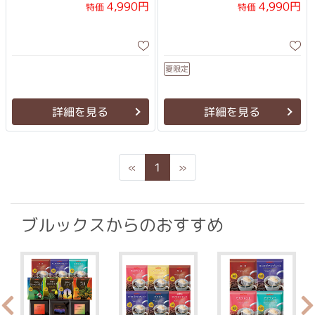
類をお楽しみいただけるセッ
4,990円
4,990円
特価
特価
トです。
夏限定
詳細を見る
詳細を見る
Previous
Next
«
1
»
ブルックスからのおすすめ