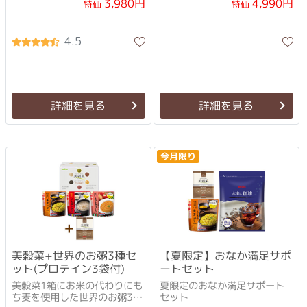
3,980円
4,990円
特価
特価
4.5
詳細を見る
詳細を見る
今月限り
美穀菜+世界のお粥3種セ
【夏限定】おなか満足サポ
ット(プロテイン3袋付)
ートセット
美穀菜1箱にお米の代わりにも
夏限定のおなか満足サポート
ち麦を使用した世界のお粥3種
セット