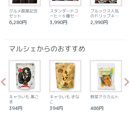
グルメ創業記念
スタンダードコ
ブルックス人気
セット
ーヒー６種セッ
のドリップ４種
ト
セット
6,280円
3,990円
2,990円
4
マルシェからのおすすめ
キャラいも 黒ご
キャラいも きな
野菜アラカルト
ま
こ
394円
394円
486円