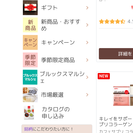
ギフト
新商品・おすす
4.
め
キャンペーン
詳細を
季節限定商品
ブルックスマルシ
NEW
ェ
市場厳選
カタログの
申し込み
キレイをサポー
プリコラーゲン
銘柄
にこだわりたい方に！
テインセット
カフェサプリ コ