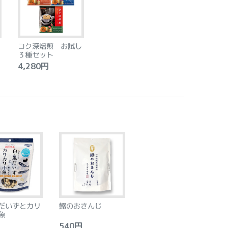
コク深焙煎 お試し
３種セット
4,280円
だいずとカリ
鰯のおさんじ
魚
540円