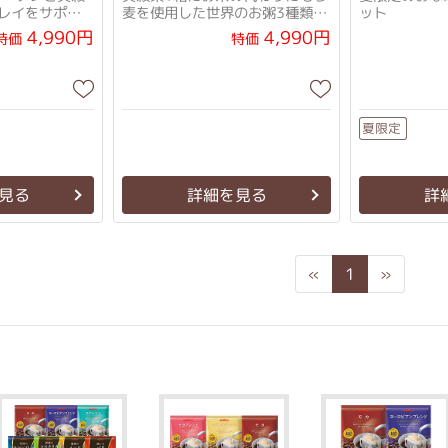
レイをサポー
麦を使用した世界のお粥3種類を
ット
お楽しみいただけるセットで
4,990円
4,990円
特価
特価
す。
夏限定
見る
詳細を見る
詳
Previous
Next
«
1
»