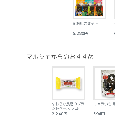
創業記念セット
5,280円
6
マルシェからのおすすめ
やわらか食感のプラ
キャラいも 
ントベース フロラン
タン アーモンド&レ
2,240円
394円