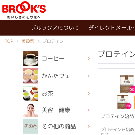
ブルックスについて
ダイレクトメール
TOP
美穀菜
プロテイン
プロテイ
コーヒー
かんたフェ
お茶
美容・健康
プロテイン始め
その他の商品
プロテインを始め
か？