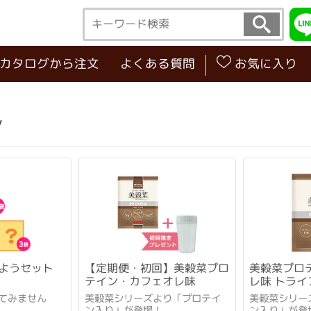
･カタログから注文
よくある質問
お気に入り
ン
ようセット
【定期便・初回】美穀菜プロ
美穀菜プロ
テイン・カフェオレ味
レ味 トラ
てみません
美穀菜シリーズより「プロテイ
美穀菜シリー
ン入り」が登場！
ン入り」が登