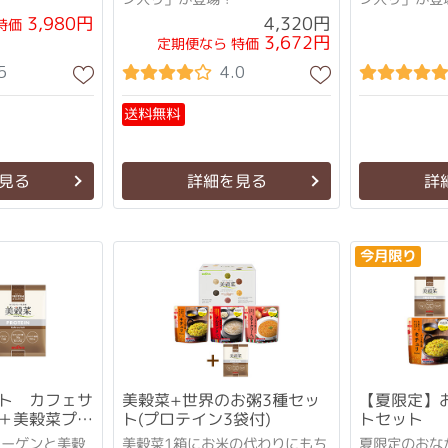
3,980円
4,320円
特価
3,672円
定期便なら 特価
5
4.0
送料無料
見る
詳細を見る
詳
今月限り
ト カフェサ
美穀菜+世界のお粥3種セッ
【夏限定】
＋美穀菜プロ
ト(プロテイン3袋付)
トセット
ラーゲンと美穀
美穀菜1箱にお米の代わりにもち
夏限定のおな