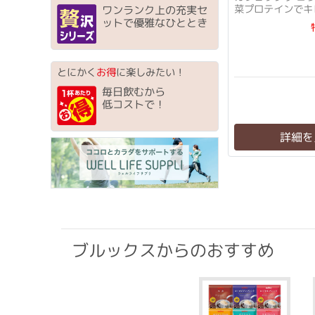
菜プロテインでキ
ワンランク上の充実セ
ト！
ットで優雅なひととき
とにかく
お得
に楽しみたい！
毎日飲むから
低コストで！
詳細を
ブルックスからのおすすめ