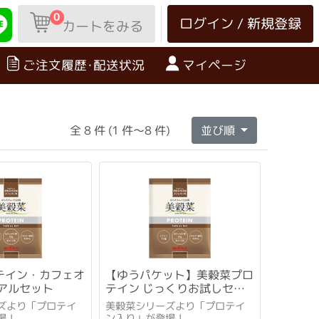
0
ログイン / 新規登録
カートをみる
ご注文履歴･配送状況
マイページ
全 8 件 (1 件～8 件)
並び順
テイン・カフェオ
【ゆうパケット】美穀菜プロ
イアルセット
テイン じっくりお試しセッ
ト
ズより「プロテイ
美穀菜シリーズより「プロテイ
場！
ン入り」が登場！