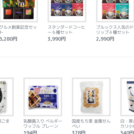
グルメ創業記念セッ
スタンダードコーヒ
ブルックス人気のド
ト
ー６種セット
リップ４種セット
,280円
3,990円
2,990円
黒ごま
乳酸菌入り ベルギー
国産もち麦 釜飯せん
白・黒
ワッフル プレーン
べい
カリ小
194円
378円
540円