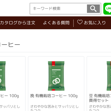
･カタログから注文
よくある質問
お気に入り
コーヒー
ー 100g
挽 有機栽培コーヒー 100g
豆 有機栽培
買得セット
サッパリとし
さわやかな苦みとサッパリとし
さわやかな苦
たコク
たコク