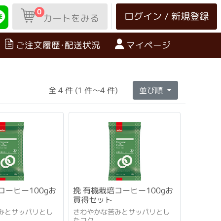
0
ログイン / 新規登録
カートをみる
ご注文履歴･配送状況
マイページ
全 4 件 (1 件～4 件)
並び順
コーヒー100gお
挽 有機栽培コーヒー100gお
買得セット
みとサッパリとし
さわやかな苦みとサッパリとし
たコク