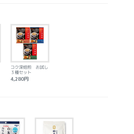
コク深焙煎 お試し
３種セット
4,280円