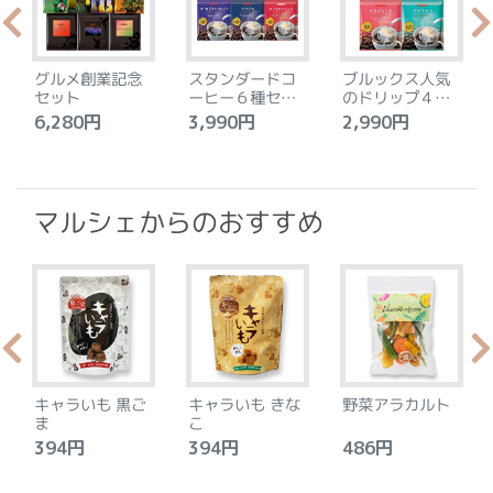
グルメ創業記念
スタンダードコ
ブルックス人気
セット
ーヒー６種セッ
のドリップ４種
ト
セット
6,280円
3,990円
2,990円
4
マルシェからのおすすめ
キャラいも 黒ご
キャラいも きな
野菜アラカルト
ま
こ
394円
394円
486円