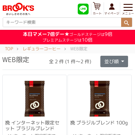
メニュー
マイページ
カート
本日マメー7倍デー★
9倍
ゴールドステージは
10倍
プレミアムステージは
TOP
レギュラーコーヒー
WEB限定
WEB限定
全 2 件 (1 件～2 件)
並び順
挽 インターネット限定セ
挽 ブラジルブレンド 100g
ット ブラジルブレンド