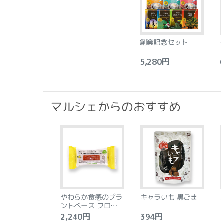
創業記念セット
5,280円
6
マルシェからのおすすめ
やわらか食感のプラ
キャラいも 黒ごま
ントベース フロラン
タン アーモンド&レ
2,240円
394円
4