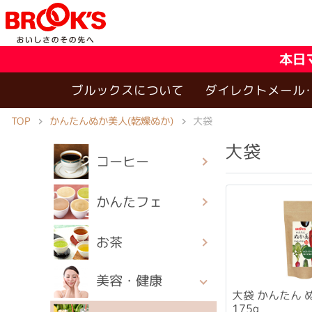
本日
ブルックスについて
ダイレクトメール
かんたんぬか美人(乾燥ぬか)
TOP
大袋
大袋
コーヒー
かんたフェ
お茶
美容・健康
大袋 かんたん 
175g