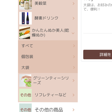
美穀菜
大袋は、お好みの
て、便利！
酵素ドリンク
かんたんぬか美人(乾
燥ぬか)
すべて
詳細を
個包装
大袋
グリーンティーシリ
ーズ
リフレティーなど
その他の商品