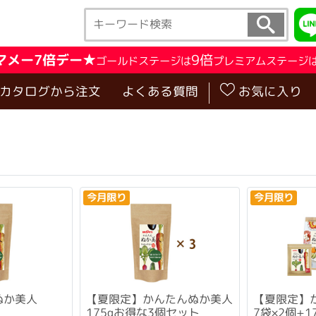
マメー7倍デー★
9倍
ゴールドステージは
プレミアムステージ
･カタログから注文
よくある質問
お気に入り
今月限り
今月限り
ぬか美人
【夏限定】かんたんぬか美人
【夏限定】
175gお得な3個セット
7袋×2個+