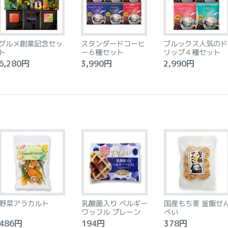
グルメ創業記念セッ
スタンダードコーヒ
ブルックス人気のド
ト
ー６種セット
リップ４種セット
,280円
3,990円
2,990円
野菜アラカルト
乳酸菌入り ベルギー
国産もち麦 釜飯せ
ワッフル プレーン
べい
86円
194円
378円