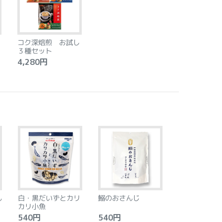
コク深焙煎 お試し
３種セット
4,280円
ん
白・黒だいずとカリ
鰯のおさんじ
カリ小魚
540円
540円