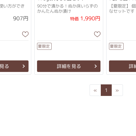
使い方ができ
90分で漬かる！ぬか床いらずの
【夏限定】 
かんたんぬか漬け
なセットです
1,990円
907円
特価
夏限定
夏限定
見る
詳細を見る
詳
Previous
Next
«
1
»