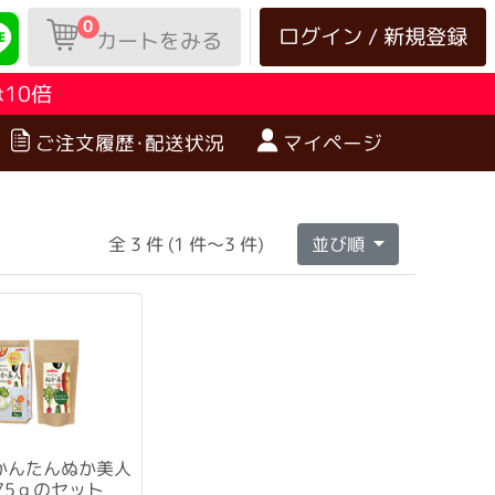
0
ログイン / 新規登録
カートをみる
10倍
は
ご注文履歴･配送状況
マイページ
全 3 件 (1 件～3 件)
並び順
かんたんぬか美人
175ｇのセット