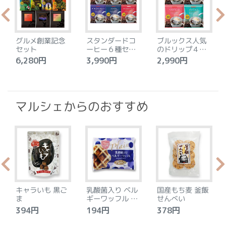
グルメ創業記念
スタンダードコ
ブルックス人気
セット
ーヒー６種セッ
のドリップ４種
ト
セット
6,280円
3,990円
2,990円
4
マルシェからのおすすめ
キャラいも 黒ご
乳酸菌入り ベル
国産もち麦 釜飯
ま
ギーワッフル プ
せんべい
レーン
394円
194円
378円