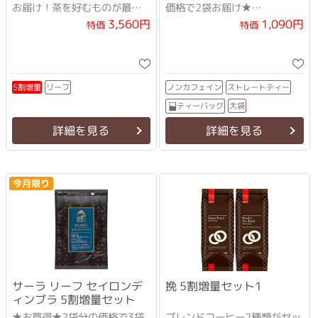
お届け！茶を好むものが最後
価格で2袋お届け★
に辿りつくお茶といわれる
「グルマール（糖を壊すも
3,560円
1,090円
特価
特価
の）」の異名を持つ古代
ストレートティー
ノンカフェイン
5割増量
リーフ
ティーバッグ
大袋
詳細を見る
詳細を見る
今月限り
サーラ リーフ セイロンデ
挽 5割増量セット1
ィンブラ 5割増量セット
★お買得★2袋分の価格で3袋
ブレンドコーヒー2種類がセッ