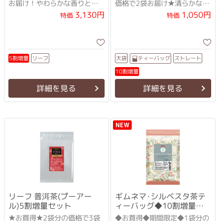
お届け！やわらかな香りと深
価格で2袋お届け★清らかな香
いコク
りとすっきり優しい味わい♪
3,130円
1,050円
特価
特価
ストレート
ティーバッグ
5割増量
リーフ
大袋
10割増量
詳細を見る
詳細を見る
NEW
リーフ 普洱茶(プーアー
ギムネマ･シルベスタ茶テ
ル)5割増量セット
ィーバッグ◆10割増量セ
ット
★お買得★2袋分の価格で3袋
◆お買得◆期間限定◆1袋分の