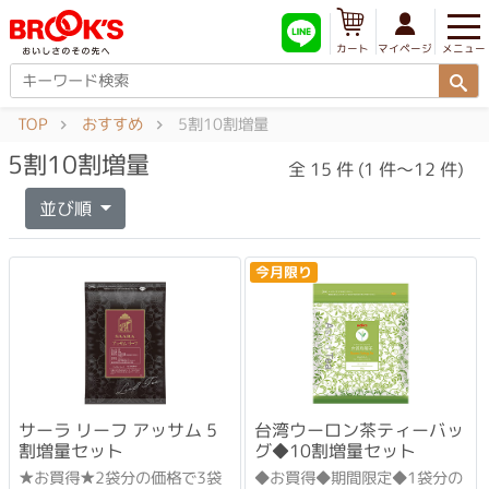
メニュー
マイページ
カート
TOP
おすすめ
5割10割増量
5割10割増量
全 15 件 (1 件～12 件)
並び順
今月限り
サーラ リーフ アッサム 5
台湾ウーロン茶ティーバッ
割増量セット
グ◆10割増量セット
★お買得★2袋分の価格で3袋
◆お買得◆期間限定◆1袋分の