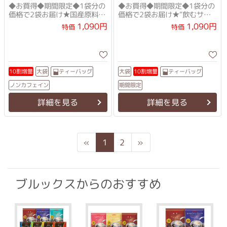
◆お買得◆期間限定◆1袋分の
◆お買得◆期間限定◆1袋分の
価格で2袋お届け★国産原料に
価格で2袋お届け★“飲むサラ
リニューアル！★
ダ”で元気にキ・レ・イ！
1,090円
1,090円
特価
特価
ティーバッグ
ティーバッグ
10割増量
10割増量
大袋
大袋
ノンカフェイン
期間限定
詳細を見る
詳細を見る
Previous
Next
«
1
2
»
ブルックスからのおすすめ