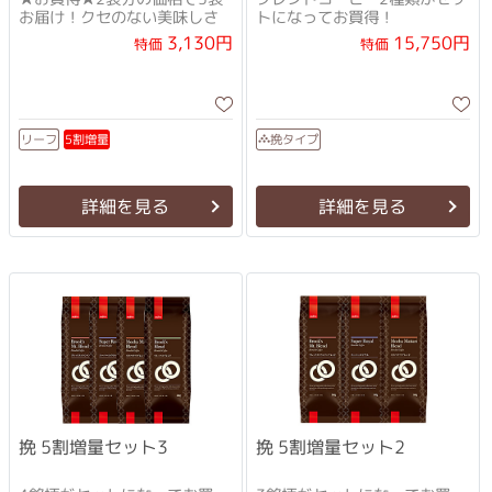
お届け！クセのない美味しさ
トになってお買得！
15,750円
3,130円
特価
特価
5割増量
リーフ
挽タイプ
詳細を見る
詳細を見る
挽 5割増量セット3
挽 5割増量セット2