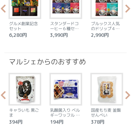
グルメ創業記念
スタンダードコ
ブルックス人気
セット
ーヒー６種セッ
のドリップ４種
ト
セット
6,280円
3,990円
2,990円
4
マルシェからのおすすめ
キャラいも 黒ご
乳酸菌入り ベル
国産もち麦 釜飯
ま
ギーワッフル プ
せんべい
レーン
394円
194円
378円