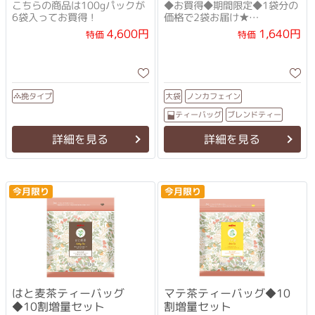
ット
こちらの商品は100gパックが
◆お買得◆期間限定◆1袋分の
6袋入ってお買得！
価格で2袋お届け★
甜茶とシソ等の飲みやすいブ
4,600円
1,640円
特価
特価
レンド茶
ノンカフェイン
挽タイプ
大袋
ブレンドティー
ティーバッグ
詳細を見る
詳細を見る
今月限り
今月限り
はと麦茶ティーバッグ
マテ茶ティーバッグ◆10
◆10割増量セット
割増量セット